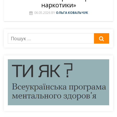
наркотики»
06.05.2026
BY
ОЛЬГА КОВАЛЬЧУК
Пошук
ШУК
для: