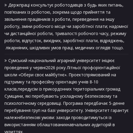
Держпраці консультує роботодавців з будь яких питань,
пов’язаних із роботою, зокрема щодо прийняття та
звільнення працівників з роботи, переведення на іншу
роботу, зміни робочого місця чи заробітної плати; надомної
чи дистанційної роботи, тривалості робочого часу, режиму
роботи, відпусток, вихідних, заробітної плати, відряджень,
лікарняних, шкідливих умов праці, медичних оглядів тощо.
Сумський національний аграрний університет ініціює
проведення у червні2026 року Літньої профорієнтаційної
школи «Обери своє майбутнє». Проектспрямований на
підтримку та професійну орієнтацію учнів 8-10
класів,передусім із прикордонних територіальних громад
Сумщини, які перебувають ускладному безпековому та
психологічному середовищі. Програма передбачає 5-денне
перебування груп на базі університету. Університет гарантує
належнібезпекові умови: заходи проводитимуться із
використанням облаштованихнавчальних аудиторій в
укриттях.