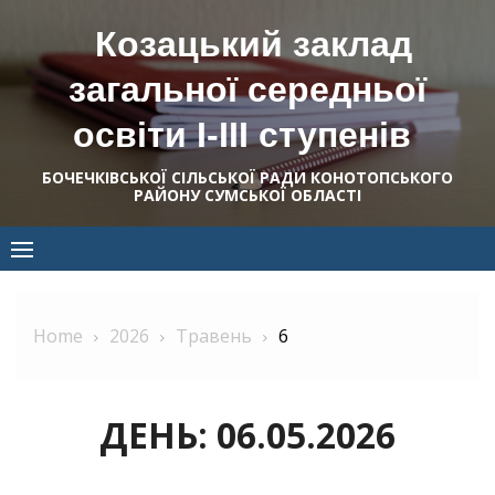
Skip
Козацький заклад
to
content
загальної середньої
освіти І-ІІІ ступенів
БОЧЕЧКІВСЬКОЇ СІЛЬСЬКОЇ РАДИ КОНОТОПСЬКОГО
РАЙОНУ СУМСЬКОЇ ОБЛАСТІ
Home
2026
Травень
6
ДЕНЬ:
06.05.2026