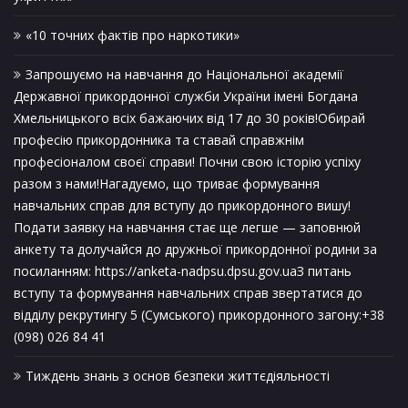
«10 точних фактів про наркотики»
Запрошуємо на навчання до Національної академії
Державної прикордонної служби України імені Богдана
Хмельницького всіх бажаючих від 17 до 30 років!Обирай
професію прикордонника та ставай справжнім
професіоналом своєї справи! Почни свою історію успіху
разом з нами!Нагадуємо, що триває формування
навчальних справ для вступу до прикордонного вишу!
Подати заявку на навчання стає ще легше — заповнюй
анкету та долучайся до дружньої прикордонної родини за
посиланням: https://anketa-nadpsu.dpsu.gov.uaЗ питань
вступу та формування навчальних справ звертатися до
відділу рекрутингу 5 (Сумського) прикордонного загону:+38
(098) 026 84 41
Тиждень знань з основ безпеки життєдіяльності