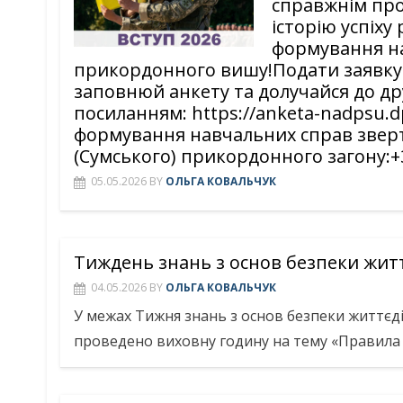
справжнім про
історію успіху
формування на
прикордонного вишу!Подати заявку
заповнюй анкету та долучайся до д
посиланням: https://anketa-nadpsu.d
формування навчальних справ зверта
(Сумського) прикордонного загону:+38
05.05.2026
BY
ОЛЬГА КОВАЛЬЧУК
Тиждень знань з основ безпеки житт
04.05.2026
BY
ОЛЬГА КОВАЛЬЧУК
У межах Тижня знань з основ безпеки життєді
проведено виховну годину на тему «Правила б