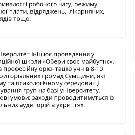
ривалості робочого часу, режиму
тної плати, відряджень, лікарняних,
ядів тощо.
іверситет ініціює проведення у
аційної школи «Обери своє майбутнє».
професійну орієнтацію учнів 8-10
ериторіальних громад Сумщини, які
у та психологічному середовищі.
вання груп на базі університету.
ові умови: заходи проводитимуться із
ьних аудиторій в укриттях.