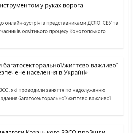
 інструментом у руках ворога
до онлайн-зустрічі з представниками ДСЯО, СБУ та
я учасників освітнього процесу Конотопського
ня багатосекторальної/життєво важливої
зпечене населення в Україні»
ЗЗСО, які проводили заняття по надолуженню
 Надання багатосекторальної/життєво важливої
 педагоги Козацького ЗЗСО пройшли