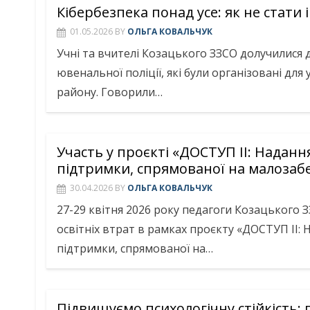
Кібербезпека понад усе: як не стати
01.05.2026
BY
ОЛЬГА КОВАЛЬЧУК
Учні та вчителі Козацького ЗЗСО долучилися 
ювенальної поліції, які були організовані дл
району. Говорили…
Участь у проєкті «ДОСТУП ІІ: Надан
підтримки, спрямованої на малозабе
30.04.2026
BY
ОЛЬГА КОВАЛЬЧУК
27-29 квітня 2026 року педагоги Козацького 
освітніх втрат в рамках проєкту «ДОСТУП ІІ:
підтримки, спрямованої на…
Підвищуємо психологічну стійкість: