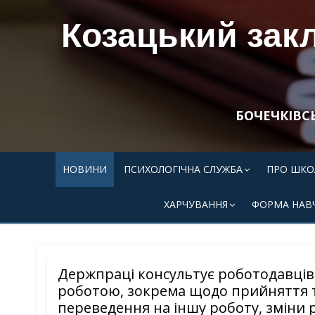
Skip
Козацький закла
to
content
БОЧЕЧКІВС
НОВИНИ
ПСИХОЛОГІЧНА СЛУЖБА
ПРО ШКО
ХАРЧУВАННЯ
ФОРМА НАВ
Держпраці консультує роботодавців з
роботою, зокрема щодо прийняття т
переведення на іншу роботу, зміни р