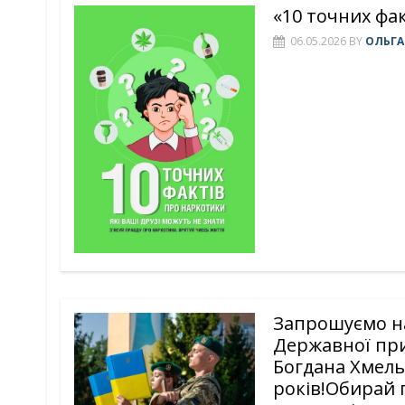
«10 точних фа
06.05.2026
BY
ОЛЬГА
Запрошуємо на
Державної при
Богдана Хмель
років!Обирай 