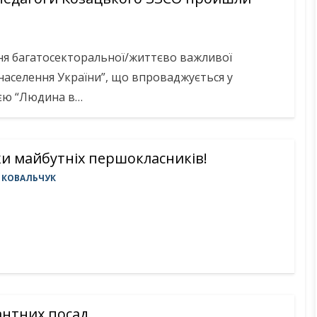
ння багатосекторальної/життєво важливої
населення України”, що впроваджується у
ією “Людина в…
и майбутніх першокласників!
 КОВАЛЬЧУК
антних посад