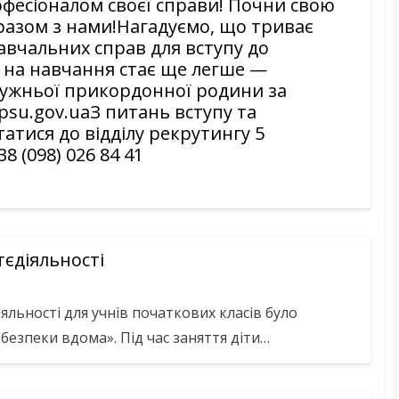
фесіоналом своєї справи! Почни свою
 разом з нами!Нагадуємо, що триває
вчальних справ для вступу до
 на навчання стає ще легше —
ружньої прикордонної родини за
psu.gov.uaЗ питань вступу та
тися до відділу рекрутингу 5
 (098) 026 84 41
єдіяльності
яльності для учнів початкових класів було
езпеки вдома». Під час заняття діти…