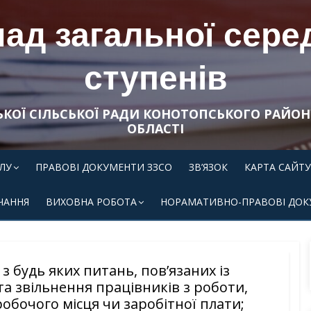
д загальної середн
ступенів
ЬКОЇ СІЛЬСЬКОЇ РАДИ КОНОТОПСЬКОГО РАЙОН
ОБЛАСТІ
ЛУ
ПРАВОВІ ДОКУМЕНТИ ЗЗСО
ЗВ’ЯЗОК
КАРТА САЙТУ
ЧАННЯ
ВИХОВНА РОБОТА
НОРАМАТИВНО-ПРАВОВІ ДОК
 будь яких питань, пов’язаних із
а звільнення працівників з роботи,
обочого місця чи заробітної плати;