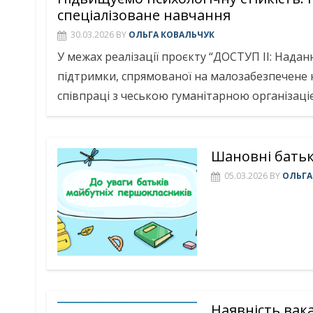
спеціалізоване навчання
30.03.2026
BY
ОЛЬГА КОВАЛЬЧУК
У межах реалізації проєкту “ДОСТУП ІІ: Нада
підтримки, спрямованої на малозабезпечене 
співпраці з чеською гуманітарною організац
Шановні батьк
05.03.2026
BY
ОЛЬГА
Наявність вак