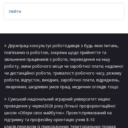
Увійти
Держпраці консультує роботодавців з будь яких питань,
пов’язаних із роботою, зокрема щодо прийняття та
звільнення працівників з роботи, переведення на іншу
роботу, зміни робочого місця чи заробітної плати; надомної
чи дистанційної роботи, тривалості робочого часу, режиму
роботи, відпусток, вихідних, заробітної плати, відряджень,
лікарняних, шкідливих умов праці, медичних оглядів тощо.
Сумський національний аграрний університет ініціює
проведення у червні2026 року Літньої профорієнтаційної
школи «Обери своє майбутнє». Проектспрямований на
підтримку та професійну орієнтацію учнів 8-10
класів,передусім із прикордонних територіальних громад