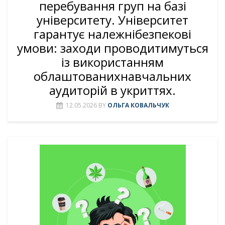
перебування груп на базі
університету. Університет
гарантує належнібезпекові
умови: заходи проводитимуться
із використанням
облаштованихнавчальних
аудиторій в укриттях.
12.05.2026
BY
ОЛЬГА КОВАЛЬЧУК