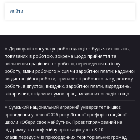
Увійти
Держпраці консультує роботодавців з будь яких питань,
пов’язаних із роботою, зокрема щодо прийняття та
звільнення працівників з роботи, переведення на іншу
роботу, зміни робочого місця чи заробітної плати; надомної
чи дистанційної роботи, тривалості робочого часу, режиму
роботи, відпусток, вихідних, заробітної плати, відряджень,
лікарняних, шкідливих умов праці, медичних оглядів тощо.
Сумський національний аграрний університет ініціює
проведення у червні2026 року Літньої профорієнтаційної
школи «Обери своє майбутнє». Проектспрямований на
підтримку та професійну орієнтацію учнів 8-10
класів,передусім із прикордонних територіальних громад