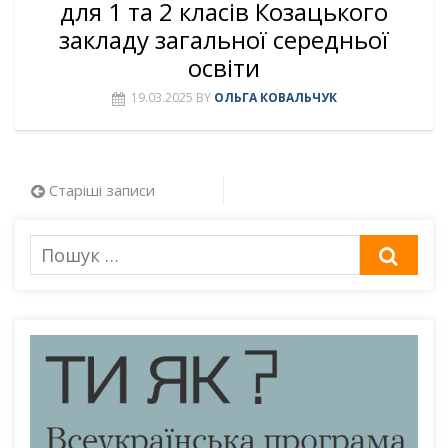
для 1 та 2 класів Козацького
закладу загальної середньої
освіти
19.03.2025
BY
ОЛЬГА КОВАЛЬЧУК
Навігація
Старіші записи
за
Пошук
ШУК
записами
для: