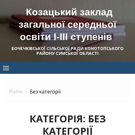
Skip
Козацький заклад
to
content
загальної середньої
освіти І-ІІІ ступенів
БОЧЕЧКІВСЬКОЇ СІЛЬСЬКОЇ РАДИ КОНОТОПСЬКОГО
РАЙОНУ СУМСЬКОЇ ОБЛАСТІ
Home
Без категорії
КАТЕГОРІЯ:
БЕЗ
КАТЕГОРІЇ