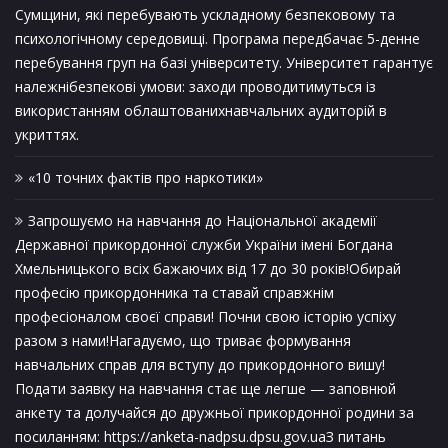
Сумщини, які перебувають ускладному безпековому та
психологічному середовищі. Програма передбачає 5-денне
перебування груп на базі університету. Університет гарантує
належнібезпекові умови: заходи проводитимуться із
використанням облаштованихнавчальних аудиторій в
укриттях.
«10 точних фактів про наркотики»
Запрошуємо на навчання до Національної академії
Державної прикордонної служби України імені Богдана
Хмельницького всіх бажаючих від 17 до 30 років!Обирай
професію прикордонника та ставай справжнім
професіоналом своєї справи! Почни свою історію успіху
разом з нами!Нагадуємо, що триває формування
навчальних справ для вступу до прикордонного вишу!
Подати заявку на навчання стає ще легше — заповнюй
анкету та долучайся до дружньої прикордонної родини за
посиланням: https://anketa-nadpsu.dpsu.gov.uaЗ питань