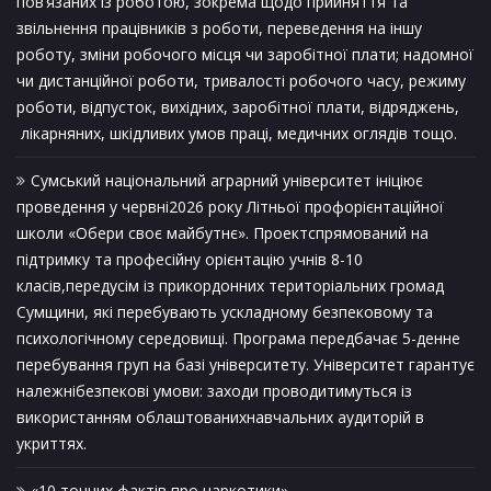
пов’язаних із роботою, зокрема щодо прийняття та
звільнення працівників з роботи, переведення на іншу
роботу, зміни робочого місця чи заробітної плати; надомної
чи дистанційної роботи, тривалості робочого часу, режиму
роботи, відпусток, вихідних, заробітної плати, відряджень,
лікарняних, шкідливих умов праці, медичних оглядів тощо.
Сумський національний аграрний університет ініціює
проведення у червні2026 року Літньої профорієнтаційної
школи «Обери своє майбутнє». Проектспрямований на
підтримку та професійну орієнтацію учнів 8-10
класів,передусім із прикордонних територіальних громад
Сумщини, які перебувають ускладному безпековому та
психологічному середовищі. Програма передбачає 5-денне
перебування груп на базі університету. Університет гарантує
належнібезпекові умови: заходи проводитимуться із
використанням облаштованихнавчальних аудиторій в
укриттях.
«10 точних фактів про наркотики»