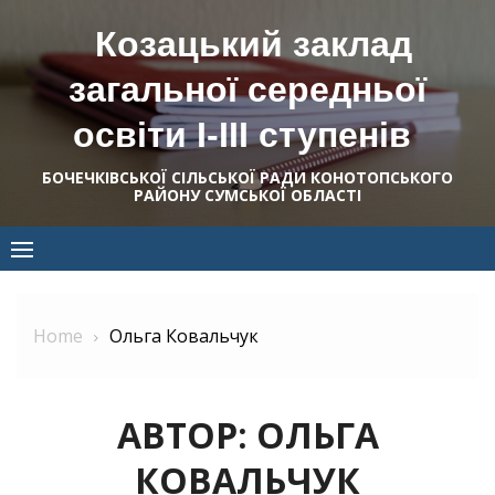
Skip
Козацький заклад
to
content
загальної середньої
освіти І-ІІІ ступенів
БОЧЕЧКІВСЬКОЇ СІЛЬСЬКОЇ РАДИ КОНОТОПСЬКОГО
РАЙОНУ СУМСЬКОЇ ОБЛАСТІ
Home
Ольга Ковальчук
АВТОР:
ОЛЬГА
КОВАЛЬЧУК