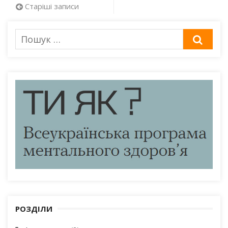
Навігація
Старіші записи
за
Пошук
ШУК
записами
для:
РОЗДІЛИ