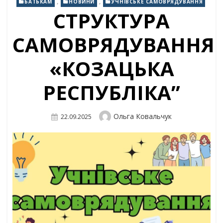
,
,
БАТЬКАМ
НОВИНИ
УЧНІВСЬКЕ САМОВРЯДУВАННЯ
СТРУКТУРА
САМОВРЯДУВАННЯ
«КОЗАЦЬКА
РЕСПУБЛІКА”
Author
Ольга Ковальчук
Posted
22.09.2025
On