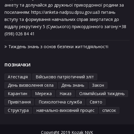
анкету та долучайся до дружньої прикордонної родини за
посиланням: https://anketa-nadpsu.dpsu.gov.uaЗ питань
вступу та формування навчальних справ звертатися до
відділу рекрутингу 5 (Сумського) прикордонного загону:+38
(098) 026 84 41
Тиждень знань з основ безпеки життєдіяльності
ПОЗНАЧКИ
Атестація
Військово патріотичний зліт
День визволення села
День знань
Закон
Карантин
Мережа
Наказ
Олімпійський тиждень
Привітання
Психологічна служба
Свято
Структура
навчально-виховний процес
список
Copyright 2019 Kozak NVK