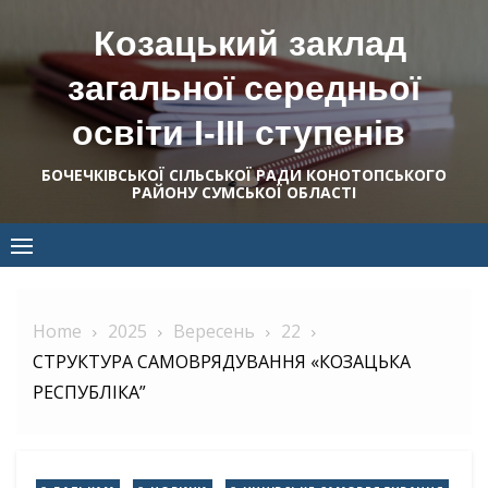
Skip
Козацький заклад
to
content
загальної середньої
освіти І-ІІІ ступенів
БОЧЕЧКІВСЬКОЇ СІЛЬСЬКОЇ РАДИ КОНОТОПСЬКОГО
РАЙОНУ СУМСЬКОЇ ОБЛАСТІ
Home
2025
Вересень
22
СТРУКТУРА САМОВРЯДУВАННЯ «КОЗАЦЬКА
РЕСПУБЛІКА”