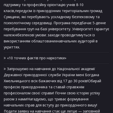
підтримку та професійну орієнтацію учнів 8-10
класів,передусім із прикордонних територіальних громад
Сумщини, які перебувають ускладному безпековому та
психологічному середовищі. Програма передбачає 5-денне
перебування груп на базі університету. Університет гарантує
належнібезпекові умови: заходи проводитимуться із
використанням облаштованихнавчальних аудиторій в
укриттях.
«10 точних фактів про наркотики»
Запрошуємо на навчання до Національної академії
Державної прикордонної служби України імені Богдана
Хмельницького всіх бажаючих від 17 до 30 років!Обирай
професію прикордонника та ставай справжнім
професіоналом своєї справи! Почни свою історію успіху
разом з нами!Нагадуємо, що триває формування
навчальних справ для вступу до прикордонного вишу!
Подати заявку на навчання стає ще легше — заповнюй