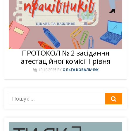
ПРОТОКОЛ № 2 засідання
атестаційної комісії І рівня
10.10.2025
BY
ОЛЬГА КОВАЛЬЧУК
Пошук
ШУК
для: