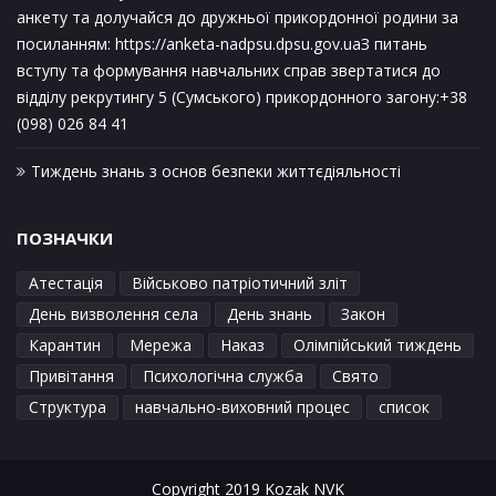
анкету та долучайся до дружньої прикордонної родини за
посиланням: https://anketa-nadpsu.dpsu.gov.uaЗ питань
вступу та формування навчальних справ звертатися до
відділу рекрутингу 5 (Сумського) прикордонного загону:+38
(098) 026 84 41
Тиждень знань з основ безпеки життєдіяльності
ПОЗНАЧКИ
Атестація
Військово патріотичний зліт
День визволення села
День знань
Закон
Карантин
Мережа
Наказ
Олімпійський тиждень
Привітання
Психологічна служба
Свято
Структура
навчально-виховний процес
список
Copyright 2019 Kozak NVK