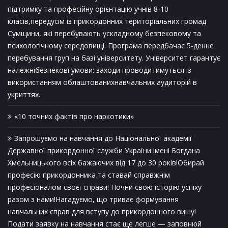
підтримку та професійну орієнтацію учнів 8-10
класів,передусім із прикордонних територіальних громад
Сумщини, які перебувають ускладному безпековому та
психологічному середовищі. Програма передбачає 5-денне
перебування груп на базі університету. Університет гарантує
належнібезпекові умови: заходи проводитимуться із
використанням облаштованихнавчальних аудиторій в
укриттях.
«10 точних фактів про наркотики»
Запрошуємо на навчання до Національної академії
Державної прикордонної служби України імені Богдана
Хмельницького всіх бажаючих від 17 до 30 років!Обирай
професію прикордонника та ставай справжнім
професіоналом своєї справи! Почни свою історію успіху
разом з нами!Нагадуємо, що триває формування
навчальних справ для вступу до прикордонного вишу!
Подати заявку на навчання стає ще легше — заповнюй