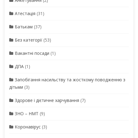
Анкетування
(2)
Атестація
(31)
Батькам
(37)
Без категорії
(53)
Вакантні посади
(1)
ДПА
(1)
Запобігання насильству та жосткому поводженню з
дітьми
(3)
Здорове і дієтичне харчування
(7)
ЗНО – НМТ
(9)
Коронавірус
(3)