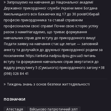
Запрошуємо на навчання до Національної академії
Державної прикордонної служби України імені Богдана
Хмельницького всіх бажаючих від 17 до 30 років!Обирай
професію прикордонника та ставай справжнім
професіоналом своєї справи! Почни свою історію успіху
разом з нами!Нагадуємо, що триває формування
навчальних справ для вступу до прикордонного вишу!
Подати заявку на навчання стає ще легше — заповнюй
анкету та долучайся до дружньої прикордонної родини за
посиланням: https://anketa-nadpsu.dpsu.gov.uaЗ питань
вступу та формування навчальних справ звертатися до
відділу рекрутингу 5 (Сумського) прикордонного загону:+38
(098) 026 84 41
Тиждень знань з основ безпеки життєдіяльності
ПОЗНАЧКИ
Атестація
Військово патріотичний зліт