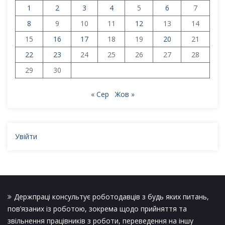
1
2
3
4
5
6
7
8
9
10
11
12
13
14
15
16
17
18
19
20
21
22
23
24
25
26
27
28
29
30
« Сер
Жов »
Увійти
Держпраці консультує роботодавців з будь яких питань,
пов’язаних із роботою, зокрема щодо прийняття та
звільнення працівників з роботи, переведення на іншу