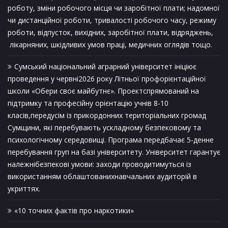
роботу, зміни робочого місця чи заробітної плати; надомної
чи дистанційної роботи, тривалості робочого часу, режиму
роботи, відпусток, вихідних, заробітної плати, відряджень,
лікарняних, шкідливих умов праці, медичних оглядів тощо.
Сумський національний аграрний університет ініціює
проведення у червні2026 року Літньої профорієнтаційної
школи «Обери своє майбутнє». Проектспрямований на
підтримку та професійну орієнтацію учнів 8-10
класів,передусім із прикордонних територіальних громад
Сумщини, які перебувають ускладному безпековому та
психологічному середовищі. Програма передбачає 5-денне
перебування груп на базі університету. Університет гарантує
належнібезпекові умови: заходи проводитимуться із
використанням облаштованихнавчальних аудиторій в
укриттях.
«10 точних фактів про наркотики»