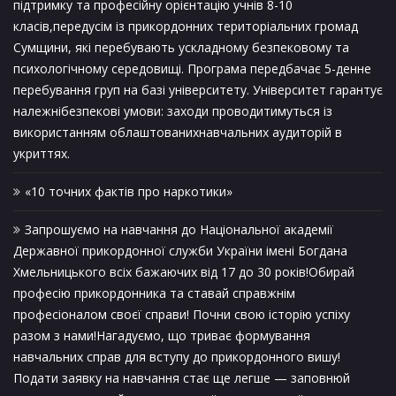
підтримку та професійну орієнтацію учнів 8-10
класів,передусім із прикордонних територіальних громад
Сумщини, які перебувають ускладному безпековому та
психологічному середовищі. Програма передбачає 5-денне
перебування груп на базі університету. Університет гарантує
належнібезпекові умови: заходи проводитимуться із
використанням облаштованихнавчальних аудиторій в
укриттях.
«10 точних фактів про наркотики»
Запрошуємо на навчання до Національної академії
Державної прикордонної служби України імені Богдана
Хмельницького всіх бажаючих від 17 до 30 років!Обирай
професію прикордонника та ставай справжнім
професіоналом своєї справи! Почни свою історію успіху
разом з нами!Нагадуємо, що триває формування
навчальних справ для вступу до прикордонного вишу!
Подати заявку на навчання стає ще легше — заповнюй