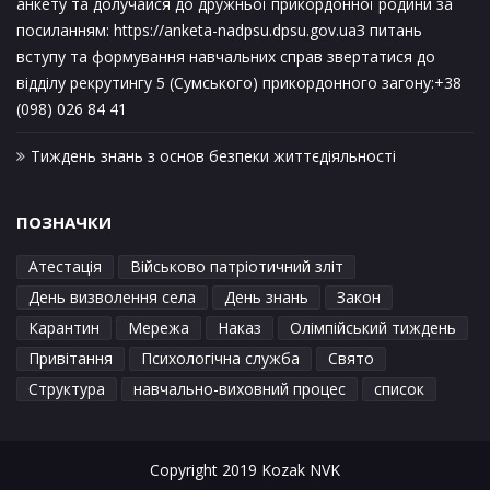
анкету та долучайся до дружньої прикордонної родини за
посиланням: https://anketa-nadpsu.dpsu.gov.uaЗ питань
вступу та формування навчальних справ звертатися до
відділу рекрутингу 5 (Сумського) прикордонного загону:+38
(098) 026 84 41
Тиждень знань з основ безпеки життєдіяльності
ПОЗНАЧКИ
Атестація
Військово патріотичний зліт
День визволення села
День знань
Закон
Карантин
Мережа
Наказ
Олімпійський тиждень
Привітання
Психологічна служба
Свято
Структура
навчально-виховний процес
список
Copyright 2019 Kozak NVK