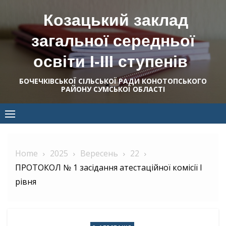
Skip
Козацький заклад
to
content
загальної середньої
освіти І-ІІІ ступенів
БОЧЕЧКІВСЬКОЇ СІЛЬСЬКОЇ РАДИ КОНОТОПСЬКОГО
РАЙОНУ СУМСЬКОЇ ОБЛАСТІ
Home
2025
Вересень
22
ПРОТОКОЛ № 1 засідання атестаційної комісії І
рівня