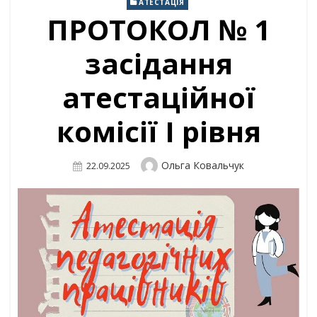
АТЕСТАЦІЯ
ПРОТОКОЛ № 1
засідання
атестаційної
комісії І рівня
Author
Ольга Ковальчук
Posted
22.09.2025
On