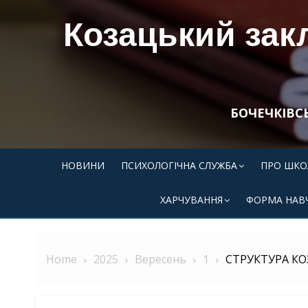
Skip
Козацький закл
to
content
БОЧЕЧКІВС
НОВИНИ
ПСИХОЛОГІЧНА СЛУЖБА
ПРО ШКО
ХАРЧУВАННЯ
ФОРМА НАВ
Home
2025
Вересень
1
СТРУКТУРА КО