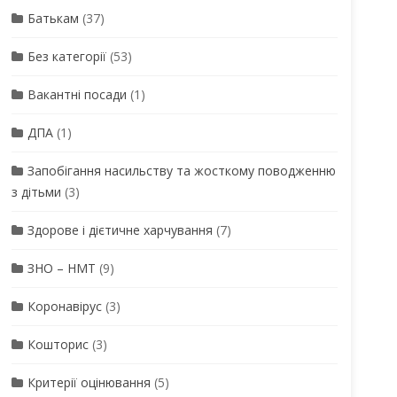
Батькам
(37)
Без категорії
(53)
Вакантні посади
(1)
ДПА
(1)
Запобігання насильству та жосткому поводженню
з дітьми
(3)
Здорове і дієтичне харчування
(7)
ЗНО – НМТ
(9)
Коронавірус
(3)
Кошторис
(3)
Критерії оцінювання
(5)