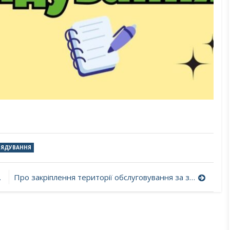
РЯДУВАННЯ
Про закріплення території обслуговування за закладами освіти Бочечківської сільської ради на 2025/2026 навчальнийрік