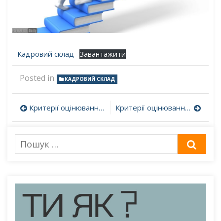
Кадровий склад
Завантажити
Posted in
КАДРОВИЙ СКЛАД
Навігація
Критерії оцінювання 5-8 класів НУШ
Критерії оцінювання учнів початкових класів
записів
Пошук
ШУК
для: