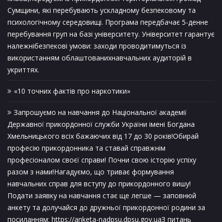
Сумщини, які перебувають ускладному безпековому та
психологічному середовищі. Програма передбачає 5-денне
перебування груп на базі університету. Університет гарантує
належнібезпекові умови: заходи проводитимуться із
використанням облаштованихнавчальних аудиторій в
укриттях.
«10 точних фактів про наркотики»
Запрошуємо на навчання до Національної академії
Державної прикордонної служби України імені Богдана
Хмельницького всіх бажаючих від 17 до 30 років!Обирай
професію прикордонника та ставай справжнім
професіоналом своєї справи! Почни свою історію успіху
разом з нами!Нагадуємо, що триває формування
навчальних справ для вступу до прикордонного вишу!
Подати заявку на навчання стає ще легше — заповнюй
анкету та долучайся до дружньої прикордонної родини за
посиланням: https://anketa-nadpsu.dpsu.gov.uaЗ питань