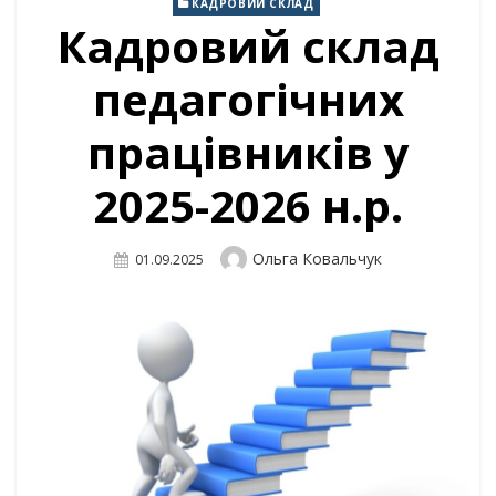
КАДРОВИЙ СКЛАД
Кадровий склад
педагогічних
працівників у
2025-2026 н.р.
Author
Ольга Ковальчук
Posted
01.09.2025
On