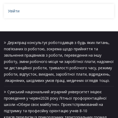
Увійти
Держпраці консультує роботодавців з будь яких питань,
пов’язаних із роботою, зокрема щодо прийняття та
звільнення працівників з роботи, переведення на іншу
роботу, зміни робочого місця чи заробітної плати; надомної
чи дистанційної роботи, тривалості робочого часу, режиму
роботи, відпусток, вихідних, заробітної плати, відряджень,
лікарняних, шкідливих умов праці, медичних оглядів тощо.
Сумський національний аграрний університет ініціює
проведення у червні2026 року Літньої профорієнтаційної
школи «Обери своє майбутнє». Проектспрямований на
підтримку та професійну орієнтацію учнів 8-10
класів,передусім із прикордонних територіальних громад