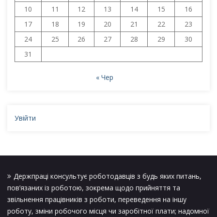
10
11
12
13
14
15
16
17
18
19
20
21
22
23
24
25
26
27
28
29
30
31
« Чер
Увійти
Держпраці консультує роботодавців з будь яких питань,
пов’язаних із роботою, зокрема щодо прийняття та
звільнення працівників з роботи, переведення на іншу
роботу, зміни робочого місця чи заробітної плати; надомної