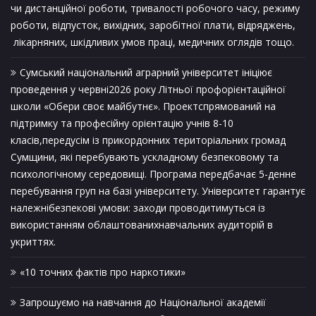
чи дистанційної роботи, тривалості робочого часу, режиму
роботи, відпусток, вихідних, заробітної плати, відряджень,
лікарняних, шкідливих умов праці, медичних оглядів тощо.
Сумський національний аграрний університет ініціює
проведення у червні2026 року Літньої профорієнтаційної
школи «Обери своє майбутнє». Проектспрямований на
підтримку та професійну орієнтацію учнів 8-10
класів,передусім із прикордонних територіальних громад
Сумщини, які перебувають ускладному безпековому та
психологічному середовищі. Програма передбачає 5-денне
перебування груп на базі університету. Університет гарантує
належнібезпекові умови: заходи проводитимуться із
використанням облаштованихнавчальних аудиторій в
укриттях.
«10 точних фактів про наркотики»
Запрошуємо на навчання до Національної академії