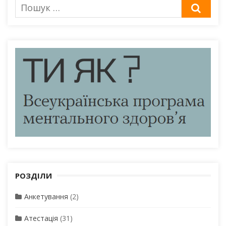
Пошук
ШУК
для:
РОЗДІЛИ
Анкетування
(2)
Атестація
(31)