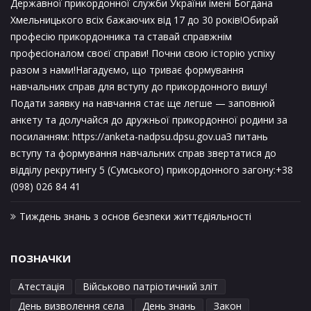
Державної прикордонної служби України імені Богдана
Хмельницького всіх бажаючих від 17 до 30 років!Обирай
професію прикордонника та ставай справжнім
професіоналом своєї справи! Почни свою історію успіху
разом з нами!Нагадуємо, що триває формування
навчальних справ для вступу до прикордонного вишу!
Подати заявку на навчання стає ще легше — заповнюй
анкету та долучайся до дружньої прикордонної родини за
посиланням: https://anketa-nadpsu.dpsu.gov.uaЗ питань
вступу та формування навчальних справ звертатися до
відділу рекрутингу 5 (Сумського) прикордонного загону:+38
(098) 026 84 41
Тиждень знань з основ безпеки життєдіяльності
ПОЗНАЧКИ
Атестація
Військово патріотичний зліт
День визволення села
День знань
Закон