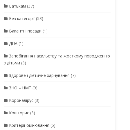
Батькам
(37)
Без категорії
(53)
Вакантні посади
(1)
ДПА
(1)
Запобігання насильству та жосткому поводженню
з дітьми
(3)
Здорове і дієтичне харчування
(7)
ЗНО – НМТ
(9)
Коронавірус
(3)
Кошторис
(3)
Критерії оцінювання
(5)