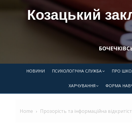
Skip
Козацький закл
to
content
БОЧЕЧКІВС
НОВИНИ
ПСИХОЛОГІЧНА СЛУЖБА
ПРО ШКО
ХАРЧУВАННЯ
ФОРМА НАВ
Home
Прозорість та інформаційна відкритіс