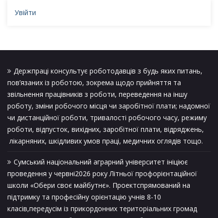
Увійти
Держпраці консультує роботодавців з будь яких питань,
пов’язаних із роботою, зокрема щодо прийняття та
звільнення працівників з роботи, переведення на іншу
роботу, зміни робочого місця чи заробітної плати; надомної
чи дистанційної роботи, тривалості робочого часу, режиму
роботи, відпусток, вихідних, заробітної плати, відряджень,
лікарняних, шкідливих умов праці, медичних оглядів тощо.
Сумський національний аграрний університет ініціює
проведення у червні2026 року Літньої профорієнтаційної
школи «Обери своє майбутнє». Проектспрямований на
підтримку та професійну орієнтацію учнів 8-10
класів,передусім із прикордонних територіальних громад