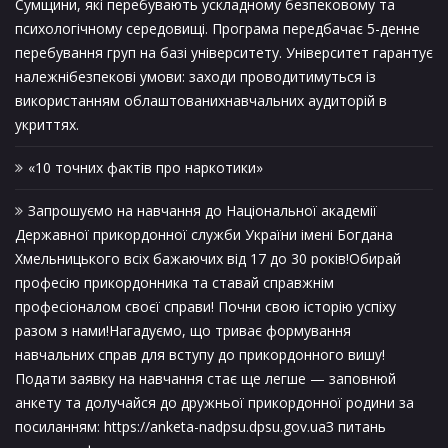
Сумщини, які перебувають ускладному безпековому та
психологічному середовищі. Програма передбачає 5-денне
перебування груп на базі університету. Університет гарантує
належнібезпекові умови: заходи проводитимуться із
використанням облаштованихнавчальних аудиторій в
укриттях.
«10 точних фактів про наркотики»
Запрошуємо на навчання до Національної академії
Державної прикордонної служби України імені Богдана
Хмельницького всіх бажаючих від 17 до 30 років!Обирай
професію прикордонника та ставай справжнім
професіоналом своєї справи! Почни свою історію успіху
разом з нами!Нагадуємо, що триває формування
навчальних справ для вступу до прикордонного вишу!
Подати заявку на навчання стає ще легше — заповнюй
анкету та долучайся до дружньої прикордонної родини за
посиланням: https://anketa-nadpsu.dpsu.gov.uaЗ питань