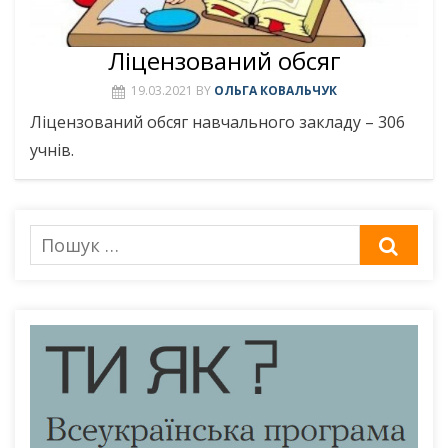
Ліцензований обсяг
19.03.2021
BY
ОЛЬГА КОВАЛЬЧУК
Ліцензований обсяг навчального закладу – 306
учнів.
Пошук
ШУК
для: