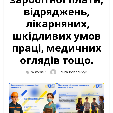
відряджень,
лікарняних,
шкідливих умов
праці, медичних
оглядів тощо.
Author
Ольга Ковальчук
Posted
09.06.2026
On