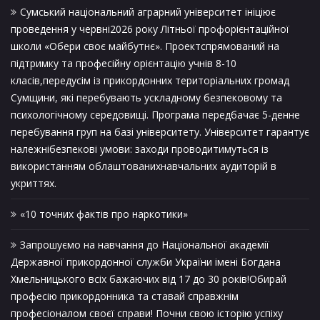
Сумський національний аграрний університет ініціює
проведення у червні2026 року Літньої профорієнтаційної
школи «Обери своє майбутнє». Проектспрямований на
підтримку та професійну орієнтацію учнів 8-10
класів,передусім із прикордонних територіальних громад
Сумщини, які перебувають ускладному безпековому та
психологічному середовищі. Програма передбачає 5-денне
перебування груп на базі університету. Університет гарантує
належнібезпекові умови: заходи проводитимуться із
використанням облаштованихнавчальних аудиторій в
укриттях.
«10 точних фактів про наркотики»
Запрошуємо на навчання до Національної академії
Державної прикордонної служби України імені Богдана
Хмельницького всіх бажаючих від 17 до 30 років!Обирай
професію прикордонника та ставай справжнім
професіоналом своєї справи! Почни свою історію успіху