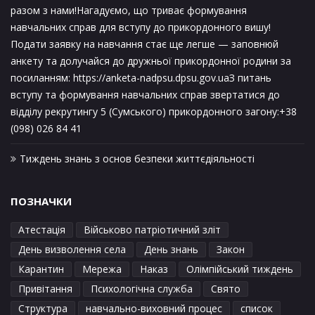
разом з нами!Нагадуємо, що триває формування
навчальних справ для вступу до прикордонного вишу!
Подати заявку на навчання стає ще легше — заповнюй
анкету та долучайся до дружньої прикордонної родини за
посиланням: https://anketa-nadpsu.dpsu.gov.uaЗ питань
вступу та формування навчальних справ звертатися до
відділу рекрутингу 5 (Сумського) прикордонного загону:+38
(098) 026 84 41
Тиждень знань з основ безпеки життєдіяльності
ПОЗНАЧКИ
Атестація
Військово патріотичний зліт
День визволення села
День знань
Закон
Карантин
Мережа
Наказ
Олімпійський тиждень
Привітання
Психологічна служба
Свято
Структура
навчально-виховний процес
список