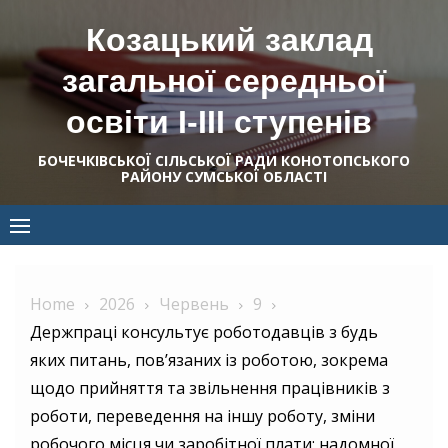
Skip
Козацький заклад
to
content
загальної середньої
освіти І-ІІІ ступенів
БОЧЕЧКІВСЬКОЇ СІЛЬСЬКОЇ РАДИ КОНОТОПСЬКОГО
РАЙОНУ СУМСЬКОЇ ОБЛАСТІ
Home
2026
Червень
9
Держпраці консультує роботодавців з будь
яких питань, пов’язаних із роботою, зокрема
щодо прийняття та звільнення працівників з
роботи, переведення на іншу роботу, зміни
робочого місця чи заробітної плати; надомної