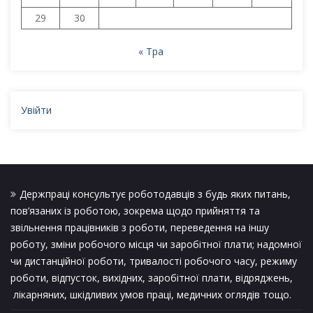
29
30
« Тра
Увійти
Держпраці консультує роботодавців з будь яких питань,
пов’язаних із роботою, зокрема щодо прийняття та
звільнення працівників з роботи, переведення на іншу
роботу, зміни робочого місця чи заробітної плати; надомної
чи дистанційної роботи, тривалості робочого часу, режиму
роботи, відпусток, вихідних, заробітної плати, відряджень,
лікарняних, шкідливих умов праці, медичних оглядів тощо.