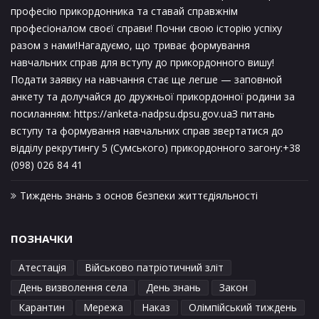
професію прикордонника та ставай справжнім
професіоналом своєї справи! Почни свою історію успіху
разом з нами!Нагадуємо, що триває формування
навчальних справ для вступу до прикордонного вишу!
Подати заявку на навчання стає ще легше — заповнюй
анкету та долучайся до дружньої прикордонної родини за
посиланням: https://anketa-nadpsu.dpsu.gov.uaЗ питань
вступу та формування навчальних справ звертатися до
відділу рекрутингу 5 (Сумського) прикордонного загону:+38
(098) 026 84 41
Тиждень знань з основ безпеки життєдіяльності
ПОЗНАЧКИ
Атестація
Військово патріотичний зліт
День визволення села
День знань
Закон
Карантин
Мережа
Наказ
Олімпійський тиждень