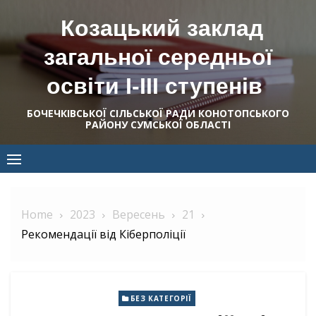
Skip
Козацький заклад
to
content
загальної середньої
освіти І-ІІІ ступенів
БОЧЕЧКІВСЬКОЇ СІЛЬСЬКОЇ РАДИ КОНОТОПСЬКОГО
РАЙОНУ СУМСЬКОЇ ОБЛАСТІ
Home
2023
Вересень
21
Рекомендації від Кіберполіції
БЕЗ КАТЕГОРІЇ