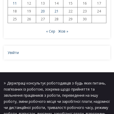
11
12
13
14
15
16
17
18
19
20
21
22
23
24
25
26
27
28
29
30
« Сер
Жов »
Увійти
Держпраці консультує роботодавців з будь яких питань,
пов’язаних із роботою, зокрема щодо прийняття та
звільнення працівників з роботи, переведення на іншу
роботу, зміни робочого місця чи заробітної плати; надомної
чи дистанційної роботи, тривалості робочого часу, режиму
роботи, відпусток, вихідних, заробітної плати, відряджень,