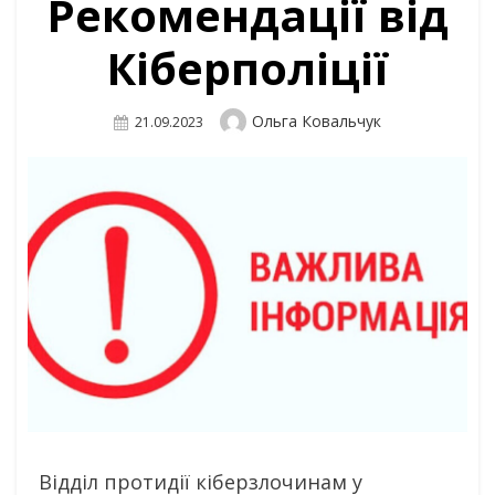
Рекомендації від
Кіберполіції
Author
Ольга Ковальчук
Posted
21.09.2023
On
Відділ протидії кіберзлочинам у