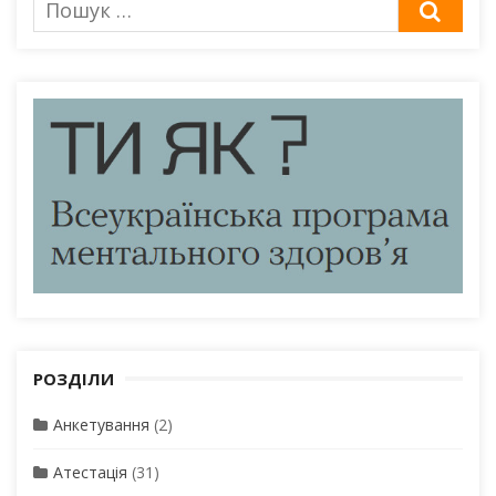
ШУК
для:
РОЗДІЛИ
Анкетування
(2)
Атестація
(31)