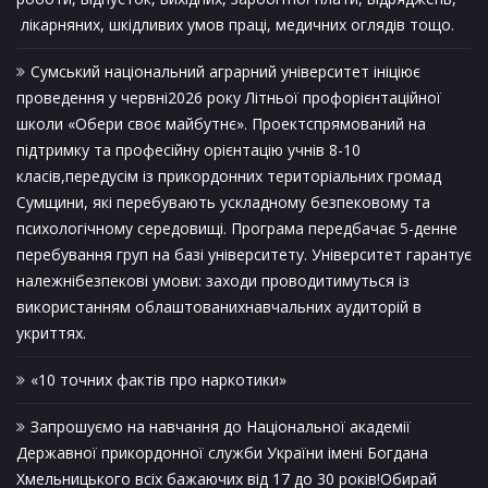
лікарняних, шкідливих умов праці, медичних оглядів тощо.
Сумський національний аграрний університет ініціює
проведення у червні2026 року Літньої профорієнтаційної
школи «Обери своє майбутнє». Проектспрямований на
підтримку та професійну орієнтацію учнів 8-10
класів,передусім із прикордонних територіальних громад
Сумщини, які перебувають ускладному безпековому та
психологічному середовищі. Програма передбачає 5-денне
перебування груп на базі університету. Університет гарантує
належнібезпекові умови: заходи проводитимуться із
використанням облаштованихнавчальних аудиторій в
укриттях.
«10 точних фактів про наркотики»
Запрошуємо на навчання до Національної академії
Державної прикордонної служби України імені Богдана
Хмельницького всіх бажаючих від 17 до 30 років!Обирай