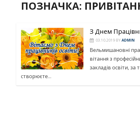
ПОЗНАЧКА:
ПРИВІТАН
З Днем Працівни
03.10.2019
BY
ADMIN
Вельмишановні прац
вітання з професій
закладів освіти, за 
створюєте…