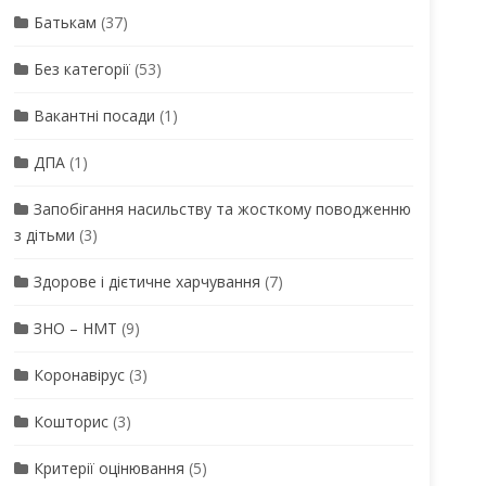
Батькам
(37)
Без категорії
(53)
Вакантні посади
(1)
ДПА
(1)
Запобігання насильству та жосткому поводженню
з дітьми
(3)
Здорове і дієтичне харчування
(7)
ЗНО – НМТ
(9)
Коронавірус
(3)
Кошторис
(3)
Критерії оцінювання
(5)