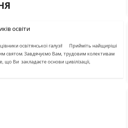
НЯ
ків освіти
івники освітянської галузі! Прийміть найщиріші
ним святом. Завдячуємо Вам, трудовим колективам
те, що Ви закладаєте основи цивілізації,