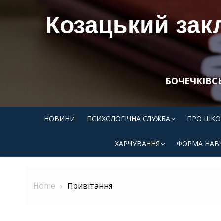
Skip
Козацький закл
to
content
БОЧЕЧКІВС
НОВИНИ
ПСИХОЛОГІЧНА СЛУЖБА
ПРО ШКО
ХАРЧУВАННЯ
ФОРМА НАВ
Home
Привітання