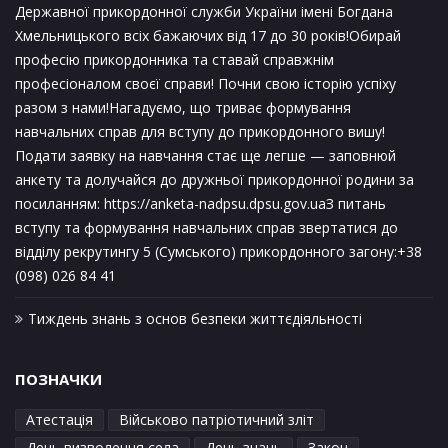
Державної прикордонної служби України імені Богдана
Хмельницького всіх бажаючих від 17 до 30 років!Обирай
професію прикордонника та ставай справжнім
професіоналом своєї справи! Почни свою історію успіху
разом з нами!Нагадуємо, що триває формування
навчальних справ для вступу до прикордонного вишу!
Подати заявку на навчання стає ще легше — заповнюй
анкету та долучайся до дружньої прикордонної родини за
посиланням: https://anketa-nadpsu.dpsu.gov.uaЗ питань
вступу та формування навчальних справ звертатися до
відділу рекрутингу 5 (Сумського) прикордонного загону:+38
(098) 026 84 41
Тиждень знань з основ безпеки життєдіяльності
ПОЗНАЧКИ
Атестація
Військово патріотичний зліт
День визволення села
День знань
Закон