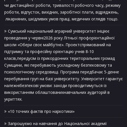
чи дистанційної роботи, тривалості робочого часу, режиму
роботи, відпусток, вихідних, заробітної плати, відряджень,
лікарняних, шкідливих умов праці, медичних оглядів тощо.
Сумський національний аграрний університет ініціює
проведення у червні2026 року Літньої профорієнтаційної
школи «Обери своє майбутнє». Проектспрямований на
підтримку та професійну орієнтацію учнів 8-10
класів,передусім із прикордонних територіальних громад
Сумщини, які перебувають ускладному безпековому та
психологічному середовищі. Програма передбачає 5-денне
перебування груп на базі університету. Університет гарантує
належнібезпекові умови: заходи проводитимуться із
використанням облаштованихнавчальних аудиторій в
укриттях.
«10 точних фактів про наркотики»
Запрошуємо на навчання до Національної академії