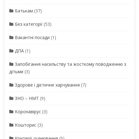
Батькам
(37)
Без категорії
(53)
Вакантні посади
(1)
ДПА
(1)
Запобігання насильству та жосткому поводженню з
дітьми
(3)
Здорове і дієтичне харчування
(7)
ЗНО – НМТ
(9)
Коронавірус
(3)
Кошторис
(3)
Критерії оцінювання
(5)