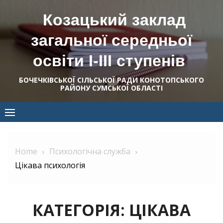
Skip
Козацький заклад
to
content
загальної середньої
освіти І-ІІІ ступенів
БОЧЕЧКІВСЬКОЇ СІЛЬСЬКОЇ РАДИ КОНОТОПСЬКОГО
РАЙОНУ СУМСЬКОЇ ОБЛАСТІ
Home
Психологічна служба
Цікава психологія
КАТЕГОРІЯ:
ЦІКАВА