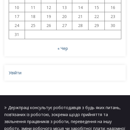
10
11
12
13
14
15
16
17
18
19
20
21
22
23
24
25
26
27
28
29
30
31
« Чер
Увійти
Держпраці консультує роботодавців з будь яких питань,
пов’язаних із роботою, зокрема щодо прийняття та
звільнення працівників з роботи, переведення на іншу
роботу, зміни робочого місця чи заробітної плати; надомної