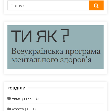
Пошук
ШУК
для:
РОЗДІЛИ
Анкетування
(2)
Атестація
(31)