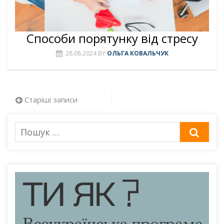
Способи порятунку від стресу
28.08.2024
BY
ОЛЬГА КОВАЛЬЧУК
Навігація
Старіші записи
за
Пошук
ШУК
записами
для: