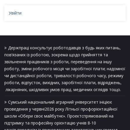
Увійти
Держпраці консультує роботодавців з будь яких питань,
пов’язаних із роботою, зокрема щодо прийняття та
звільнення працівників з роботи, переведення на іншу
роботу, зміни робочого місця чи заробітної плати; надомної
чи дистанційної роботи, тривалості робочого часу, режиму
роботи, відпусток, вихідних, заробітної плати, відряджень,
лікарняних, шкідливих умов праці, медичних оглядів тощо.
Сумський національний аграрний університет ініціює
проведення у червні2026 року Літньої профорієнтаційної
школи «Обери своє майбутнє». Проектспрямований на
підтримку та професійну орієнтацію учнів 8-10
класів,передусім із прикордонних територіальних громад