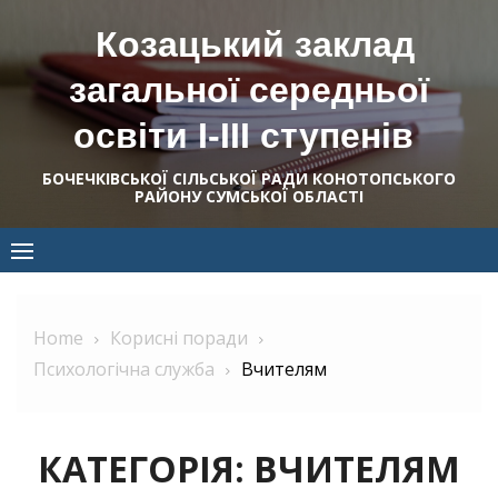
Skip
Козацький заклад
to
content
загальної середньої
освіти І-ІІІ ступенів
БОЧЕЧКІВСЬКОЇ СІЛЬСЬКОЇ РАДИ КОНОТОПСЬКОГО
РАЙОНУ СУМСЬКОЇ ОБЛАСТІ
Home
Корисні поради
Психологічна служба
Вчителям
КАТЕГОРІЯ:
ВЧИТЕЛЯМ