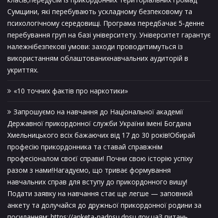
Сумщини, які перебувають ускладному безпековому та
психологічному середовищі. Програма передбачає 5-денне
перебування груп на базі університету. Університет гарантує
належнібезпекові умови: заходи проводитимуться із
використанням облаштованихнавчальних аудиторій в
укриттях.
«10 точних фактів про наркотики»
Запрошуємо на навчання до Національної академії
Державної прикордонної служби України імені Богдана
Хмельницького всіх бажаючих від 17 до 30 років!Обирай
професію прикордонника та ставай справжнім
професіоналом своєї справи! Почни свою історію успіху
разом з нами!Нагадуємо, що триває формування
навчальних справ для вступу до прикордонного вишу!
Подати заявку на навчання стає ще легше — заповнюй
анкету та долучайся до дружньої прикордонної родини за
посиланням: https://anketa-nadpsu.dpsu.gov.uaЗ питань