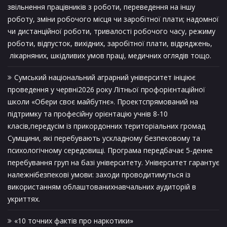
звільнення працівників з роботи, переведення на іншу
роботу, зміни робочого місця чи заробітної плати; надомної
чи дистанційної роботи, тривалості робочого часу, режиму
роботи, відпусток, вихідних, заробітної плати, відряджень,
лікарняних, шкідливих умов праці, медичних оглядів тощо.
Сумський національний аграрний університет ініціює
проведення у червні2026 року Літньої профорієнтаційної
школи «Обери своє майбутнє». Проектспрямований на
підтримку та професійну орієнтацію учнів 8-10
класів,передусім із прикордонних територіальних громад
Сумщини, які перебувають ускладному безпековому та
психологічному середовищі. Програма передбачає 5-денне
перебування груп на базі університету. Університет гарантує
належнібезпекові умови: заходи проводитимуться із
використанням облаштованихнавчальних аудиторій в
укриттях.
«10 точних фактів про наркотики»