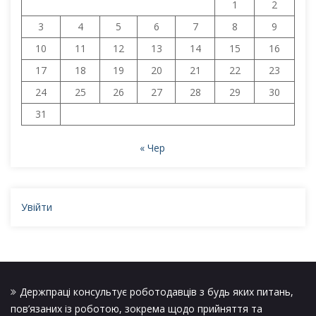
1
2
3
4
5
6
7
8
9
10
11
12
13
14
15
16
17
18
19
20
21
22
23
24
25
26
27
28
29
30
31
« Чер
Увійти
Держпраці консультує роботодавців з будь яких питань,
пов’язаних із роботою, зокрема щодо прийняття та