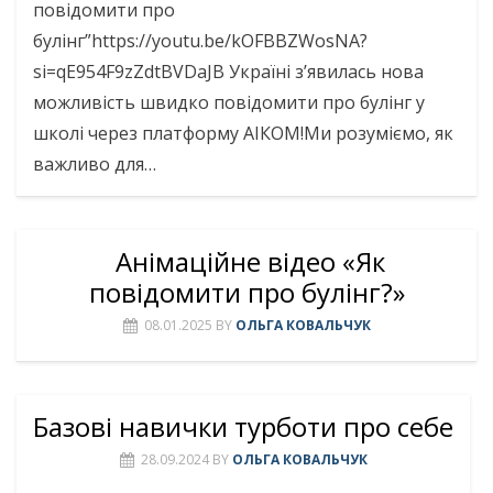
повідомити про
булінг”https://youtu.be/kOFBBZWosNA?
si=qE954F9zZdtBVDaJВ Україні з’явилась нова
можливість швидко повідомити про булінг у
школі через платформу АІКОМ!Ми розуміємо, як
важливо для…
Анімаційне відео «Як
повідомити про булінг?»
08.01.2025
BY
ОЛЬГА КОВАЛЬЧУК
Базові навички турботи про себе
28.09.2024
BY
ОЛЬГА КОВАЛЬЧУК