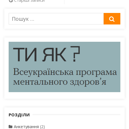
Навігація
за
Пошук
ШУК
записами
для:
РОЗДІЛИ
Анкетування
(2)