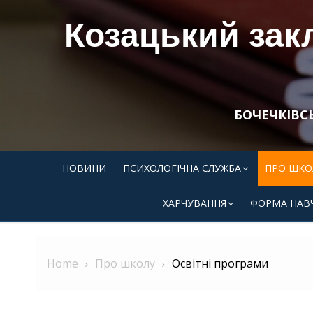
Skip
Козацький закл
to
content
БОЧЕЧКІВС
НОВИНИ
ПСИХОЛОГІЧНА СЛУЖБА
ПРО ШКО
ХАРЧУВАННЯ
ФОРМА НАВ
Home
Про школу
Освітні програми