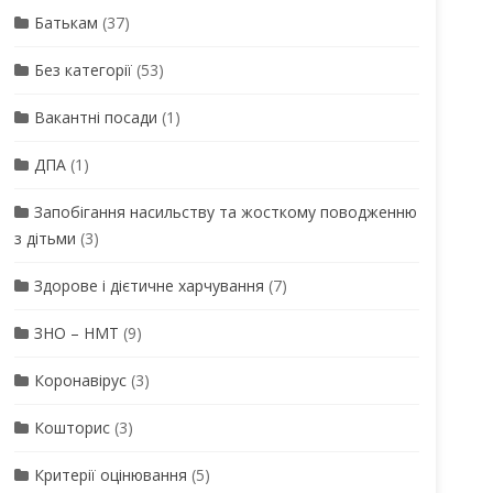
Батькам
(37)
Без категорії
(53)
Вакантні посади
(1)
ДПА
(1)
Запобігання насильству та жосткому поводженню
з дітьми
(3)
Здорове і дієтичне харчування
(7)
ЗНО – НМТ
(9)
Коронавірус
(3)
Кошторис
(3)
Критерії оцінювання
(5)