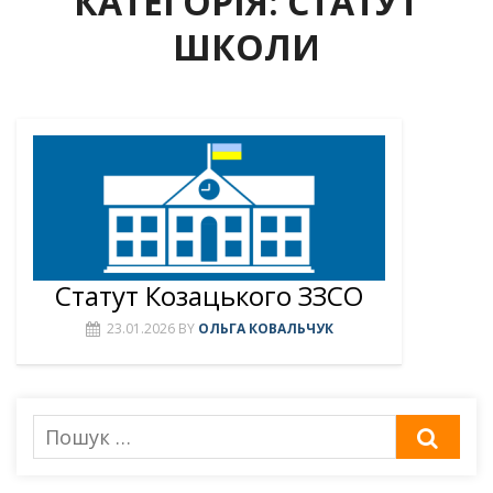
КАТЕГОРІЯ:
СТАТУТ
ШКОЛИ
Статут Козацького ЗЗСО
23.01.2026
BY
ОЛЬГА КОВАЛЬЧУК
Пошук
ШУК
для: