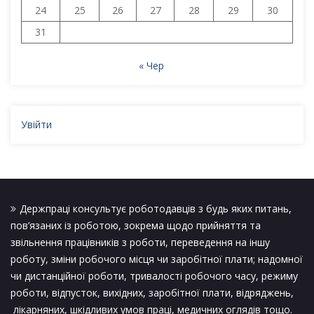
24
25
26
27
28
29
30
31
« Чер
Увійти
Держпраці консультує роботодавців з будь яких питань,
пов’язаних із роботою, зокрема щодо прийняття та
звільнення працівників з роботи, переведення на іншу
роботу, зміни робочого місця чи заробітної плати; надомної
чи дистанційної роботи, тривалості робочого часу, режиму
роботи, відпусток, вихідних, заробітної плати, відряджень,
лікарняних, шкідливих умов праці, медичних оглядів тощо.