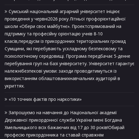
Сумський національний аграрний університет ініціює
проведення у червні2026 року Літньої профорієнтаційної
школи «Обери своє майбутнє». Проектспрямований на
підтримку та професійну орієнтацію учнів 8-10
класів,передусім із прикордонних територіальних громад
Сумщини, які перебувають ускладному безпековому та
психологічному середовищі. Програма передбачає 5-денне
перебування груп на базі університету. Університет гарантує
належнібезпекові умови: заходи проводитимуться із
використанням облаштованихнавчальних аудиторій в
укриттях.
«10 точних фактів про наркотики»
Запрошуємо на навчання до Національної академії
Державної прикордонної служби України імені Богдана
Хмельницького всіх бажаючих від 17 до 30 років!Обирай
професію прикордонника та ставай справжнім