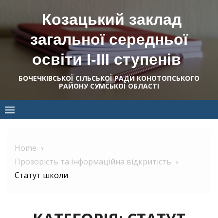
Skip
Козацький заклад
to
content
загальної середньої
освіти І-ІІІ ступенів
БОЧЕЧКІВСЬКОЇ СІЛЬСЬКОЇ РАДИ КОНОТОПСЬКОГО
РАЙОНУ СУМСЬКОЇ ОБЛАСТІ
Home
Прозорість та інформаційна відкритість
Статут школи