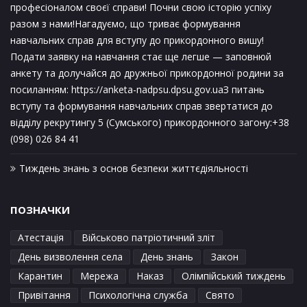
професіоналом своєї справи! Почни свою історію успіху
разом з нами!Нагадуємо, що триває формування
навчальних справ для вступу до прикордонного вишу!
Подати заявку на навчання стає ще легше — заповнюй
анкету та долучайся до дружньої прикордонної родини за
посиланням: https://anketa-nadpsu.dpsu.gov.uaЗ питань
вступу та формування навчальних справ звертатися до
відділу рекрутингу 5 (Сумського) прикордонного загону:+38
(098) 026 84 41
Тиждень знань з основ безпеки життєдіяльності
ПОЗНАЧКИ
Атестація
Військово патріотичний зліт
День визволення села
День знань
Закон
Карантин
Мережа
Наказ
Олімпійський тиждень
Привітання
Психологічна служба
Свято