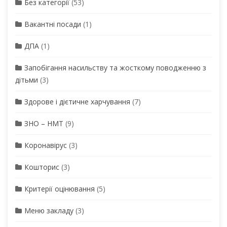
Без категорії
(53)
Вакантні посади
(1)
ДПА
(1)
Запобігання насильству та жосткому поводженню з
дітьми
(3)
Здорове і дієтичне харчування
(7)
ЗНО – НМТ
(9)
Коронавірус
(3)
Кошторис
(3)
Критерії оцінювання
(5)
Меню закладу
(3)