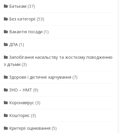
Батькам
(37)
Без категорії
(53)
Вакантні посади
(1)
ДПА
(1)
Запобігання насильству та жосткому поводженню
з дітьми
(3)
Здорове і дієтичне харчування
(7)
ЗНО – НМТ
(9)
Коронавірус
(3)
Кошторис
(3)
Критерії оцінювання
(5)