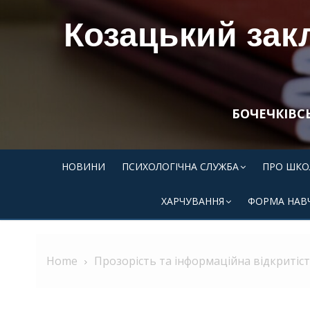
Skip
Козацький закл
to
content
БОЧЕЧКІВС
НОВИНИ
ПСИХОЛОГІЧНА СЛУЖБА
ПРО ШКО
ХАРЧУВАННЯ
ФОРМА НАВ
Home
Прозорість та інформаційна відкритіс