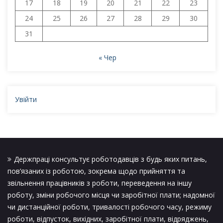
17
18
19
20
21
22
23
24
25
26
27
28
29
30
31
« Чер
Увійти
Держпраці консультує роботодавців з будь яких питань,
пов’язаних із роботою, зокрема щодо прийняття та
звільнення працівників з роботи, переведення на іншу
роботу, зміни робочого місця чи заробітної плати; надомної
чи дистанційної роботи, тривалості робочого часу, режиму
роботи, відпусток, вихідних, заробітної плати, відряджень,