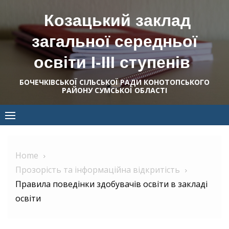
Skip
Козацький заклад
to
content
загальної середньої
освіти І-ІІІ ступенів
БОЧЕЧКІВСЬКОЇ СІЛЬСЬКОЇ РАДИ КОНОТОПСЬКОГО
РАЙОНУ СУМСЬКОЇ ОБЛАСТІ
Home
Прозорість та інформаційна відкритість
Правила поведінки здобувачів освіти в закладі
освіти