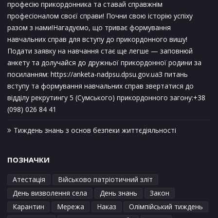
професію прикордонника та ставай справжнім
професіоналом своєї справи! Почни свою історію успіху
разом з нами!Нагадуємо, що триває формування
навчальних справ для вступу до прикордонного вишу!
Подати заявку на навчання стає ще легше — заповнюй
анкету та долучайся до дружньої прикордонної родини за
посиланням: https://anketa-nadpsu.dpsu.gov.uaЗ питань
вступу та формування навчальних справ звертатися до
відділу рекрутингу 5 (Сумського) прикордонного загону:+38
(098) 026 84 41
Тиждень знань з основ безпеки життєдіяльності
ПОЗНАЧКИ
Атестація
Військово патріотичний зліт
День визволення села
День знань
Закон
Карантин
Мережа
Наказ
Олімпійський тиждень