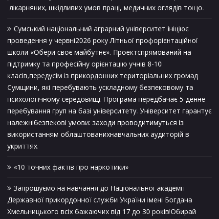
лікарняних, шкідливих умов праці, медичних оглядів тощо.
Сумський національний аграрний університет ініціює
проведення у червні2026 року Літньої профорієнтаційної
школи «Обери своє майбутнє». Проектспрямований на
підтримку та професійну орієнтацію учнів 8-10
класів,передусім із прикордонних територіальних громад
Сумщини, які перебувають ускладному безпековому та
психологічному середовищі. Програма передбачає 5-денне
перебування груп на базі університету. Університет гарантує
належнібезпекові умови: заходи проводитимуться із
використанням облаштованихнавчальних аудиторій в
укриттях.
«10 точних фактів про наркотики»
Запрошуємо на навчання до Національної академії
Державної прикордонної служби України імені Богдана
Хмельницького всіх бажаючих від 17 до 30 років!Обирай