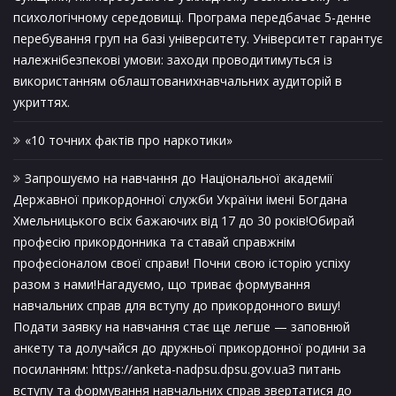
психологічному середовищі. Програма передбачає 5-денне
перебування груп на базі університету. Університет гарантує
належнібезпекові умови: заходи проводитимуться із
використанням облаштованихнавчальних аудиторій в
укриттях.
«10 точних фактів про наркотики»
Запрошуємо на навчання до Національної академії
Державної прикордонної служби України імені Богдана
Хмельницького всіх бажаючих від 17 до 30 років!Обирай
професію прикордонника та ставай справжнім
професіоналом своєї справи! Почни свою історію успіху
разом з нами!Нагадуємо, що триває формування
навчальних справ для вступу до прикордонного вишу!
Подати заявку на навчання стає ще легше — заповнюй
анкету та долучайся до дружньої прикордонної родини за
посиланням: https://anketa-nadpsu.dpsu.gov.uaЗ питань
вступу та формування навчальних справ звертатися до