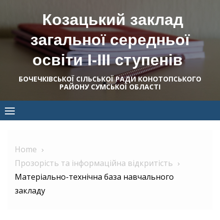
Skip
Козацький заклад
to
content
загальної середньої
освіти І-ІІІ ступенів
БОЧЕЧКІВСЬКОЇ СІЛЬСЬКОЇ РАДИ КОНОТОПСЬКОГО
РАЙОНУ СУМСЬКОЇ ОБЛАСТІ
Home
Прозорість та інформаційна відкритість
Матеріально-технічна база навчального
закладу