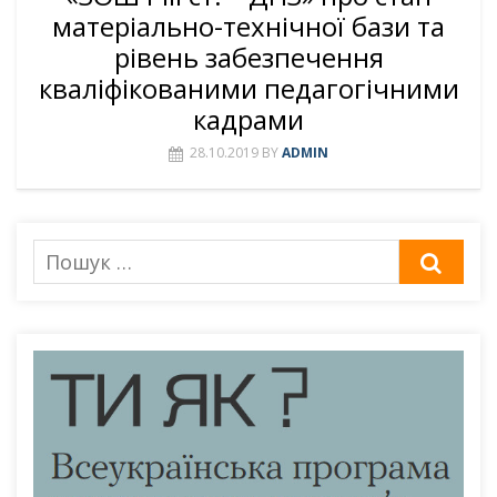
матеріально-технічної бази та
рівень забезпечення
кваліфікованими педагогічними
кадрами
28.10.2019
BY
ADMIN
Пошук
ШУК
для: