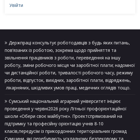
Увійти
Держпраці консультує роботодавців з будь яких питань,
пов’язаних із роботою, зокрема щодо прийняття та
звільнення працівників з роботи, переведення на іншу
роботу, зміни робочого місця чи заробітної плати; надомної
чи дистанційної роботи, тривалості робочого часу, режиму
роботи, відпусток, вихідних, заробітної плати, відряджень,
лікарняних, шкідливих умов праці, медичних оглядів тощо.
Сумський національний аграрний університет ініціює
проведення у червні2026 року Літньої профорієнтаційної
школи «Обери своє майбутнє». Проектспрямований на
підтримку та професійну орієнтацію учнів 8-10
класів,передусім із прикордонних територіальних громад
Сумщини, які перебувають ускладному безпековому та