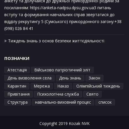
анкету та долучайся до дружньої прикордонної родини за
посиланням: https://anketa-nadpsu.dpsu.gov.uaЗ питань
вступу та формування навчальних справ звертатися до
відділу рекрутингу 5 (Сумського) прикордонного загону:+38
(098) 026 84 41
Тиждень знань з основ безпеки життєдіяльності
ПОЗНАЧКИ
Атестація
Військово патріотичний зліт
День визволення села
День знань
Закон
Карантин
Мережа
Наказ
Олімпійський тиждень
Привітання
Психологічна служба
Свято
Структура
навчально-виховний процес
список
Copyright 2019 Kozak NVK