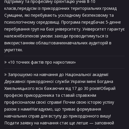
підтримку та професійну орієнтацію учнів 8-10
класів,передусім із прикордонних територіальних громад
Сумщини, які перебувають ускладному безпековому та
психологічному середовищі. Програма передбачає 5-денне
перебування груп на базі університету. Університет гарантує
належнібезпекові умови: заходи проводитимуться із
використанням облаштованихнавчальних аудиторій в
укриттях.
«10 точних фактів про наркотики»
Запрошуємо на навчання до Національної академії
Державної прикордонної служби України імені Богдана
Хмельницького всіх бажаючих від 17 до 30 років!Обирай
професію прикордонника та ставай справжнім
професіоналом своєї справи! Почни свою історію успіху
разом з нами!Нагадуємо, що триває формування
навчальних справ для вступу до прикордонного вишу!
Подати заявку на навчання стає ще легше — заповнюй