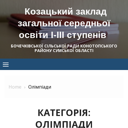
Skip
Козацький заклад
to
content
загальної середньої
освіти І-ІІІ ступенів
БОЧЕЧКІВСЬКОЇ СІЛЬСЬКОЇ РАДИ КОНОТОПСЬКОГО
РАЙОНУ СУМСЬКОЇ ОБЛАСТІ
Home
Олімпіади
КАТЕГОРІЯ:
ОЛІМПІАДИ