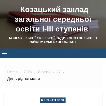
Skip
Козацький заклад
to
content
загальної середньої
освіти І-ІІІ ступенів
БОЧЕЧКІВСЬКОЇ СІЛЬСЬКОЇ РАДИ КОНОТОПСЬКОГО
РАЙОНУ СУМСЬКОЇ ОБЛАСТІ
Home
2026
Лютий
22
День рідної мови
БЕЗ КАТЕГОРІЇ