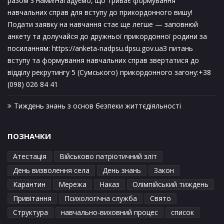
разом з нами!Нагадуємо, що триває формування
навчальних справ для вступу до прикордонного вишу!
Подати заявку на навчання стає ще легше — заповнюй
анкету та долучайся до дружньої прикордонної родини за
посиланням: https://anketa-nadpsu.dpsu.gov.uaЗ питань
вступу та формування навчальних справ звертатися до
відділу рекрутингу 5 (Сумського) прикордонного загону:+38
(098) 026 84 41
Тиждень знань з основ безпеки життєдіяльності
ПОЗНАЧКИ
Атестація
Військово патріотичний зліт
День визволення села
День знань
Закон
Карантин
Мережа
Наказ
Олімпійський тиждень
Привітання
Психологічна служба
Свято
Структура
навчально-виховний процес
список