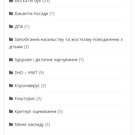
Без категорії
(53)
Вакантні посади
(1)
ДПА
(1)
Запобігання насильству та жосткому поводженню з
дітьми
(3)
Здорове і дієтичне харчування
(7)
ЗНО – НМТ
(9)
Коронавірус
(3)
Кошторис
(3)
Критерії оцінювання
(5)
Меню закладу
(3)