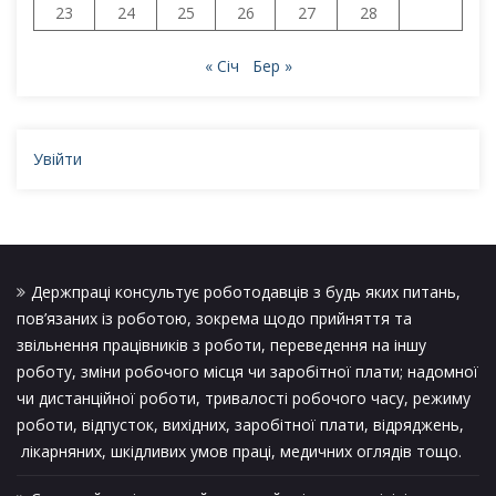
23
24
25
26
27
28
« Січ
Бер »
Увійти
Держпраці консультує роботодавців з будь яких питань,
пов’язаних із роботою, зокрема щодо прийняття та
звільнення працівників з роботи, переведення на іншу
роботу, зміни робочого місця чи заробітної плати; надомної
чи дистанційної роботи, тривалості робочого часу, режиму
роботи, відпусток, вихідних, заробітної плати, відряджень,
лікарняних, шкідливих умов праці, медичних оглядів тощо.