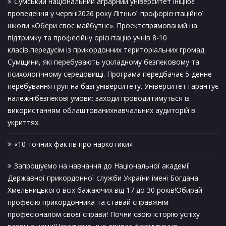
Сумський національний аграрний університет ініціює
проведення у червні2026 року Літньої профорієнтаційної
школи «Обери своє майбутнє». Проектспрямований на
підтримку та професійну орієнтацію учнів 8-10
класів,передусім із прикордонних територіальних громад
Сумщини, які перебувають ускладному безпековому та
психологічному середовищі. Програма передбачає 5-денне
перебування груп на базі університету. Університет гарантує
належнібезпекові умови: заходи проводитимуться із
використанням облаштованихнавчальних аудиторій в
укриттях.
«10 точних фактів про наркотики»
Запрошуємо на навчання до Національної академії
Державної прикордонної служби України імені Богдана
Хмельницького всіх бажаючих від 17 до 30 років!Обирай
професію прикордонника та ставай справжнім
професіоналом своєї справи! Почни свою історію успіху