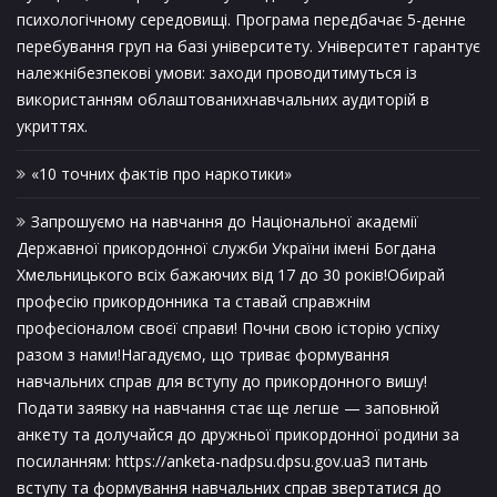
психологічному середовищі. Програма передбачає 5-денне
перебування груп на базі університету. Університет гарантує
належнібезпекові умови: заходи проводитимуться із
використанням облаштованихнавчальних аудиторій в
укриттях.
«10 точних фактів про наркотики»
Запрошуємо на навчання до Національної академії
Державної прикордонної служби України імені Богдана
Хмельницького всіх бажаючих від 17 до 30 років!Обирай
професію прикордонника та ставай справжнім
професіоналом своєї справи! Почни свою історію успіху
разом з нами!Нагадуємо, що триває формування
навчальних справ для вступу до прикордонного вишу!
Подати заявку на навчання стає ще легше — заповнюй
анкету та долучайся до дружньої прикордонної родини за
посиланням: https://anketa-nadpsu.dpsu.gov.uaЗ питань
вступу та формування навчальних справ звертатися до