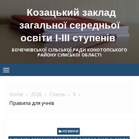
Skip
Козацький заклад
to
content
загальної середньої
освіти І-ІІІ ступенів
БОЧЕЧКІВСЬКОЇ СІЛЬСЬКОЇ РАДИ КОНОТОПСЬКОГО
РАЙОНУ СУМСЬКОЇ ОБЛАСТІ
Home
2026
Січень
9
Правила для учнів
,
НОВИНИ