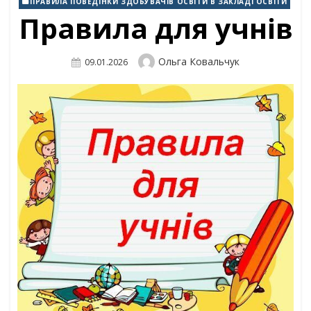
ПРАВИЛА ПОВЕДІНКИ ЗДОБУВАЧІВ ОСВІТИ В ЗАКЛАДІ ОСВІТИ
Правила для учнів
Author
Ольга Ковальчук
Posted
09.01.2026
On