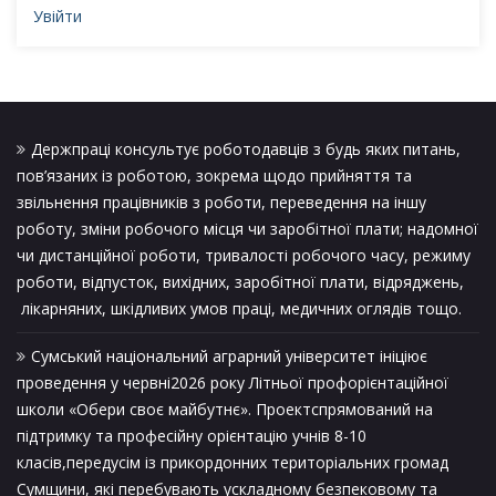
Увійти
Держпраці консультує роботодавців з будь яких питань,
пов’язаних із роботою, зокрема щодо прийняття та
звільнення працівників з роботи, переведення на іншу
роботу, зміни робочого місця чи заробітної плати; надомної
чи дистанційної роботи, тривалості робочого часу, режиму
роботи, відпусток, вихідних, заробітної плати, відряджень,
лікарняних, шкідливих умов праці, медичних оглядів тощо.
Сумський національний аграрний університет ініціює
проведення у червні2026 року Літньої профорієнтаційної
школи «Обери своє майбутнє». Проектспрямований на
підтримку та професійну орієнтацію учнів 8-10
класів,передусім із прикордонних територіальних громад
Сумщини, які перебувають ускладному безпековому та