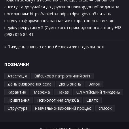
анкету та долучайся до дружньої прикордонної родини за
посиланням: https://anketa-nadpsu.dpsu.gov.uaЗ питань
вступу та формування навчальних справ звертатися до
відділу рекрутингу 5 (Сумського) прикордонного загону:+38
(098) 026 84 41
Тиждень знань з основ безпеки життєдіяльності
ПОЗНАЧКИ
Атестація
Військово патріотичний зліт
День визволення села
День знань
Закон
Карантин
Мережа
Наказ
Олімпійський тиждень
Привітання
Психологічна служба
Свято
Структура
навчально-виховний процес
список