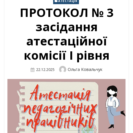
АТЕСТАЦІЯ
ПРОТОКОЛ № 3
засідання
атестаційної
комісії І рівня
Author
Ольга Ковальчук
Posted
22.12.2025
On