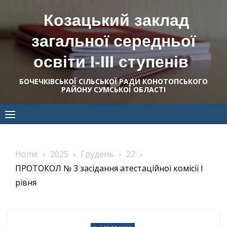
Skip
Козацький заклад
to
content
загальної середньої
освіти І-ІІІ ступенів
БОЧЕЧКІВСЬКОЇ СІЛЬСЬКОЇ РАДИ КОНОТОПСЬКОГО
РАЙОНУ СУМСЬКОЇ ОБЛАСТІ
Home
2025
Грудень
22
ПРОТОКОЛ № 3 засідання атестаційної комісії І
рівня