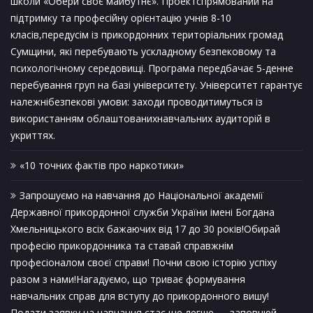
школи «Обери своє майбутнє». Проектспрямований на
підтримку та професійну орієнтацію учнів 8-10
класів,передусім із прикордонних територіальних громад
Сумщини, які перебувають ускладному безпековому та
психологічному середовищі. Програма передбачає 5-денне
перебування груп на базі університету. Університет гарантує
належнібезпекові умови: заходи проводитимуться із
використанням облаштованихнавчальних аудиторій в
укриттях.
«10 точних фактів про наркотики»
Запрошуємо на навчання до Національної академії
Державної прикордонної служби України імені Богдана
Хмельницького всіх бажаючих від 17 до 30 років!Обирай
професію прикордонника та ставай справжнім
професіоналом своєї справи! Почни свою історію успіху
разом з нами!Нагадуємо, що триває формування
навчальних справ для вступу до прикордонного вишу!
Подати заявку на навчання стає ще легше — заповнюй