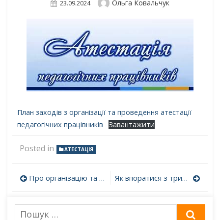
Author
Ольга Ковальчук
Posted
23.09.2024
On
План заходів з організації та проведення атестації
педагогічних працівників
Завантажити
Posted in
АТЕСТАЦІЯ
Навігація
Про організацію та проведення атестації педагогічних працівників у 2024/2025 навчальному році
Як впоратися з тривогою в укритті ?
записів
Пошук
ШУК