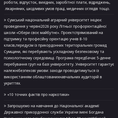
роботи, відпусток, вихідних, заробітної плати, відряджень,
лікарняних, шкідливих умов праці, медичних оглядів тощо.
Сумський національний аграрний університет ініціює
проведення у червні2026 року Літньої профорієнтаційної
школи «Обери своє майбутнє». Проектспрямований на
підтримку та професійну орієнтацію учнів 8-10
класів,передусім із прикордонних територіальних громад
Сумщини, які перебувають ускладному безпековому та
психологічному середовищі. Програма передбачає 5-денне
перебування груп на базі університету. Університет гарантує
належнібезпекові умови: заходи проводитимуться із
використанням облаштованихнавчальних аудиторій в
укриттях.
«10 точних фактів про наркотики»
Запрошуємо на навчання до Національної академії
Державної прикордонної служби України імені Богдана