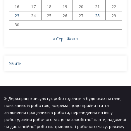
16
17
18
19
20
21
22
23
24
25
26
27
28
29
30
« Сер
Жов »
Увійти
Держпраці консультує роботодавців з будь яких питань,
пов’язаних із роботою, зокрема щодо прийняття та
звільнення працівників з роботи, переведення на іншу
роботу, зміни робочого місця чи заробітної плати; надомної
чи дистанційної роботи, тривалості робочого часу, режиму