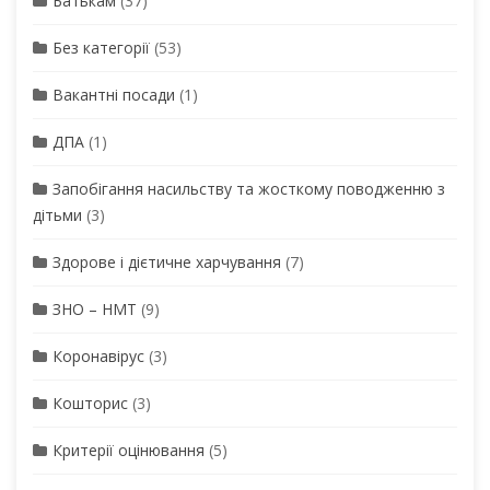
Батькам
(37)
Без категорії
(53)
Вакантні посади
(1)
ДПА
(1)
Запобігання насильству та жосткому поводженню з
дітьми
(3)
Здорове і дієтичне харчування
(7)
ЗНО – НМТ
(9)
Коронавірус
(3)
Кошторис
(3)
Критерії оцінювання
(5)