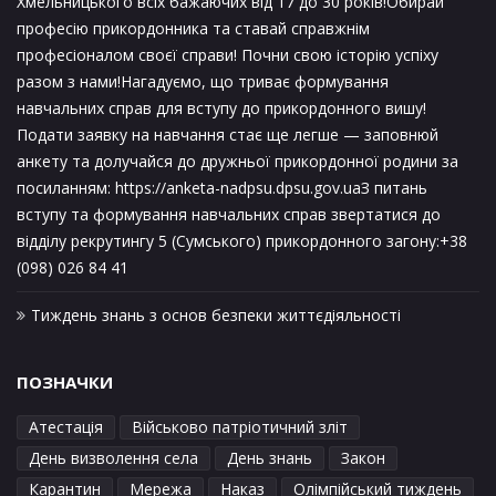
Хмельницького всіх бажаючих від 17 до 30 років!Обирай
професію прикордонника та ставай справжнім
професіоналом своєї справи! Почни свою історію успіху
разом з нами!Нагадуємо, що триває формування
навчальних справ для вступу до прикордонного вишу!
Подати заявку на навчання стає ще легше — заповнюй
анкету та долучайся до дружньої прикордонної родини за
посиланням: https://anketa-nadpsu.dpsu.gov.uaЗ питань
вступу та формування навчальних справ звертатися до
відділу рекрутингу 5 (Сумського) прикордонного загону:+38
(098) 026 84 41
Тиждень знань з основ безпеки життєдіяльності
ПОЗНАЧКИ
Атестація
Військово патріотичний зліт
День визволення села
День знань
Закон
Карантин
Мережа
Наказ
Олімпійський тиждень