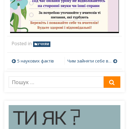
Posted in
УЧНЯМ
Навігація
5 наукових фактів
Чим зайняти себе в укритті
записів
Пошук
ШУК
для: