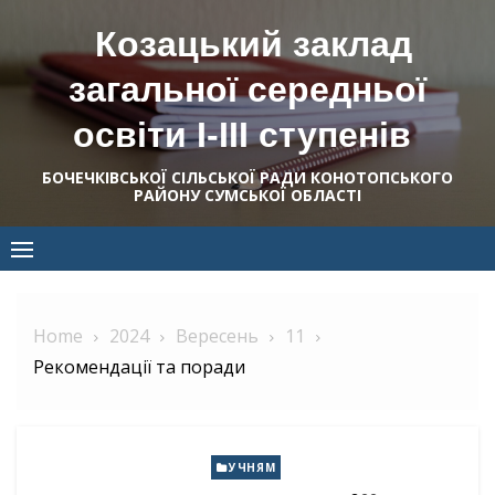
Skip
Козацький заклад
to
content
загальної середньої
освіти І-ІІІ ступенів
БОЧЕЧКІВСЬКОЇ СІЛЬСЬКОЇ РАДИ КОНОТОПСЬКОГО
РАЙОНУ СУМСЬКОЇ ОБЛАСТІ
Home
2024
Вересень
11
Рекомендації та поради
УЧНЯМ