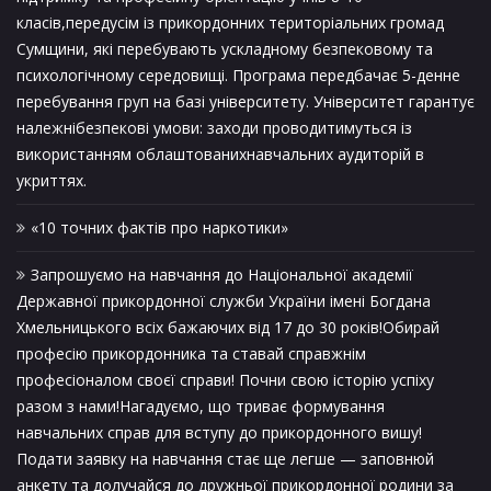
класів,передусім із прикордонних територіальних громад
Сумщини, які перебувають ускладному безпековому та
психологічному середовищі. Програма передбачає 5-денне
перебування груп на базі університету. Університет гарантує
належнібезпекові умови: заходи проводитимуться із
використанням облаштованихнавчальних аудиторій в
укриттях.
«10 точних фактів про наркотики»
Запрошуємо на навчання до Національної академії
Державної прикордонної служби України імені Богдана
Хмельницького всіх бажаючих від 17 до 30 років!Обирай
професію прикордонника та ставай справжнім
професіоналом своєї справи! Почни свою історію успіху
разом з нами!Нагадуємо, що триває формування
навчальних справ для вступу до прикордонного вишу!
Подати заявку на навчання стає ще легше — заповнюй
анкету та долучайся до дружньої прикордонної родини за