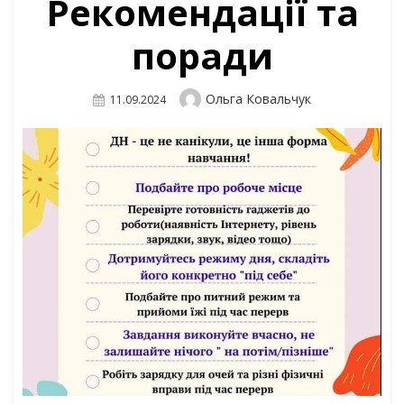
Рекомендації та
поради
Author
Ольга Ковальчук
Posted
11.09.2024
On