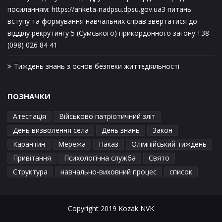
посиланням: https://anketa-nadpsu.dpsu.gov.uaЗ питань
вступу та формування навчальних справ звертатися до
відділу рекрутингу 5 (Сумського) прикордонного загону:+38
(098) 026 84 41
Тиждень знань з основ безпеки життєдіяльності
ПОЗНАЧКИ
Атестація
Військово патріотичний зліт
День визволення села
День знань
Закон
Карантин
Мережа
Наказ
Олімпійський тиждень
Привітання
Психологічна служба
Свято
Структура
навчально-виховний процес
список
Copyright 2019 Kozak NVK