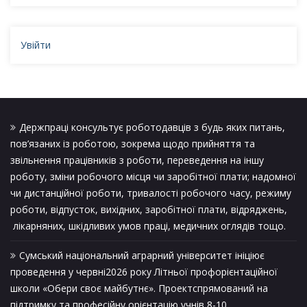
Увійти
Держпраці консультує роботодавців з будь яких питань,
пов’язаних із роботою, зокрема щодо прийняття та
звільнення працівників з роботи, переведення на іншу
роботу, зміни робочого місця чи заробітної плати; надомної
чи дистанційної роботи, тривалості робочого часу, режиму
роботи, відпусток, вихідних, заробітної плати, відряджень,
лікарняних, шкідливих умов праці, медичних оглядів тощо.
Сумський національний аграрний університет ініціює
проведення у червні2026 року Літньої профорієнтаційної
школи «Обери своє майбутнє». Проектспрямований на
підтримку та професійну орієнтацію учнів 8-10