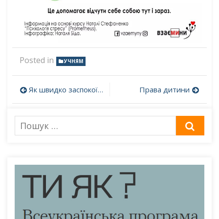
Posted in
УЧНЯМ
Навігація
Як швидко заспокоїти себе та інших
Права дитини
записів
Пошук
ШУК
для: