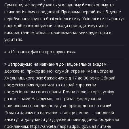
Сумщини, які перебувають ускладному безпековому та
психологічному середовищі. Програма передбачає 5-денне
перебування груп на базі університету. Університет гарантує
належнібезпекові умови: заходи проводитимуться із
використанням облаштованихнавчальних аудиторій в
укриттях.
«10 точних фактів про наркотики»
Запрошуємо на навчання до Національної академії
Державної прикордонної служби України імені Богдана
Хмельницького всіх бажаючих від 17 до 30 років!Обирай
професію прикордонника та ставай справжнім
професіоналом своєї справи! Почни свою історію успіху
разом з нами!Нагадуємо, що триває формування
навчальних справ для вступу до прикордонного вишу!
Подати заявку на навчання стає ще легше — заповнюй
анкету та долучайся до дружньої прикордонної родини за
посиланням: https://anketa-nadpsu.dpsu.gov.uaЗ питань