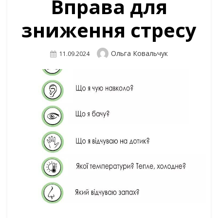
Вправа для
зниження стресу
Author
Ольга Ковальчук
Posted
11.09.2024
On