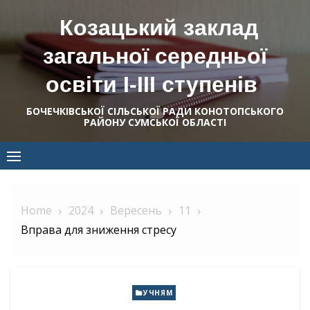
Skip
Козацький заклад
to
content
загальної середньої
освіти І-ІІІ ступенів
БОЧЕЧКІВСЬКОЇ СІЛЬСЬКОЇ РАДИ КОНОТОПСЬКОГО
РАЙОНУ СУМСЬКОЇ ОБЛАСТІ
Home
2024
Вересень
11
Вправа для зниження стресу
УЧНЯМ