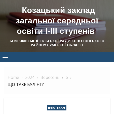
Skip
Козацький заклад
to
content
загальної середньої
освіти І-ІІІ ступенів
БОЧЕЧКІВСЬКОЇ СІЛЬСЬКОЇ РАДИ КОНОТОПСЬКОГО
РАЙОНУ СУМСЬКОЇ ОБЛАСТІ
Home
2024
Вересень
6
ЩО ТАКЕ БУЛІНГ?
БАТЬКАМ