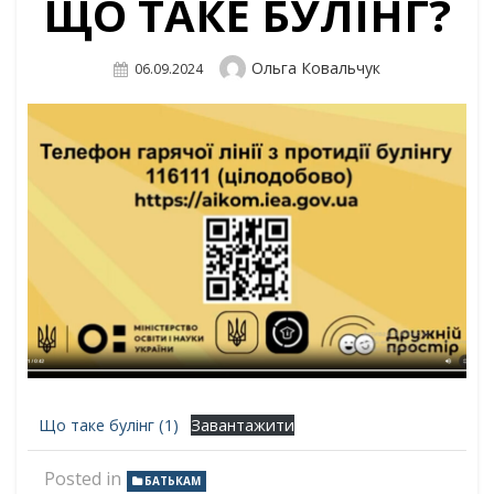
ЩО ТАКЕ БУЛІНГ?
Author
Ольга Ковальчук
Posted
06.09.2024
On
Що таке булінг (1)
Завантажити
Posted in
БАТЬКАМ