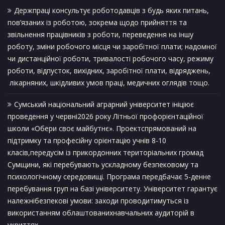
Держпраці консультує роботодавців з будь яких питань,
пов’язаних із роботою, зокрема щодо прийняття та
звільнення працівників з роботи, переведення на іншу
роботу, зміни робочого місця чи заробітної плати; надомної
чи дистанційної роботи, тривалості робочого часу, режиму
роботи, відпусток, вихідних, заробітної плати, відряджень,
лікарняних, шкідливих умов праці, медичних оглядів тощо.
Сумський національний аграрний університет ініціює
проведення у червні2026 року Літньої профорієнтаційної
школи «Обери своє майбутнє». Проектспрямований на
підтримку та професійну орієнтацію учнів 8-10
класів,передусім із прикордонних територіальних громад
Сумщини, які перебувають ускладному безпековому та
психологічному середовищі. Програма передбачає 5-денне
перебування груп на базі університету. Університет гарантує
належнібезпекові умови: заходи проводитимуться із
використанням облаштованихнавчальних аудиторій в
укриттях.