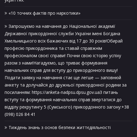
«10 точних фактів про наркотики»
Запрошуємо на навчання до Національної академії
Державної прикордонної служби України імені Богдана
Хмельницького всіх бажаючих від 17 до 30 років!Обирай
професію прикордонника та ставай справжнім
професіоналом своєї справи! Почни свою історію успіху
разом з нами!Нагадуємо, що триває формування
навчальних справ для вступу до прикордонного вишу!
Подати заявку на навчання стає ще легше — заповнюй
анкету та долучайся до дружньої прикордонної родини за
посиланням: https://anketa-nadpsu.dpsu.gov.uaЗ питань
вступу та формування навчальних справ звертатися до
відділу рекрутингу 5 (Сумського) прикордонного загону:+38
(098) 026 84 41
Тиждень знань з основ безпеки життєдіяльності