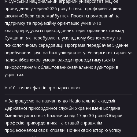
Сумський національний аграрний університет ініціює
проведення у червні2026 року Літньої профорієнтаційної
школи «Обери своє майбутнє». Проектспрямований на
підтримку та професійну орієнтацію учнів 8-10
класів,передусім із прикордонних територіальних громад
Сумщини, які перебувають ускладному безпековому та
психологічному середовищі. Програма передбачає 5-денне
перебування груп на базі університету. Університет гарантує
належнібезпекові умови: заходи проводитимуться із
використанням облаштованихнавчальних аудиторій в
укриттях.
«10 точних фактів про наркотики»
Запрошуємо на навчання до Національної академії
Державної прикордонної служби України імені Богдана
Хмельницького всіх бажаючих від 17 до 30 років!Обирай
професію прикордонника та ставай справжнім
професіоналом своєї справи! Почни свою історію успіху