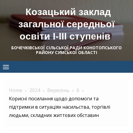
Skip
Козацький заклад
to
content
загальної середньої
освіти І-ІІІ ступенів
БОЧЕЧКІВСЬКОЇ СІЛЬСЬКОЇ РАДИ КОНОТОПСЬКОГО
РАЙОНУ СУМСЬКОЇ ОБЛАСТІ
Home
2024
Вересень
6
Корисні посилання щодо допомоги та
підтримки в ситуаціях насильства, торгівлі
людьми, складних життєвих обставин