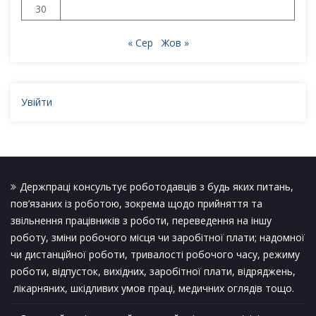
30
« Сер
Жов »
Увійти
Держпраці консультує роботодавців з будь яких питань,
пов’язаних із роботою, зокрема щодо прийняття та
звільнення працівників з роботи, переведення на іншу
роботу, зміни робочого місця чи заробітної плати; надомної
чи дистанційної роботи, тривалості робочого часу, режиму
роботи, відпусток, вихідних, заробітної плати, відряджень,
лікарняних, шкідливих умов праці, медичних оглядів тощо.