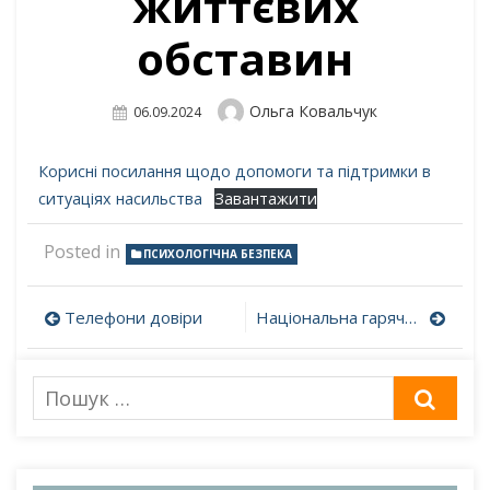
життєвих
обставин
Author
Ольга Ковальчук
Posted
06.09.2024
On
Корисні посилання щодо допомоги та підтримки в
ситуаціях насильства
Завантажити
Posted in
ПСИХОЛОГІЧНА БЕЗПЕКА
Навігація
Телефони довіри
Національна гаряча лінія з попередження домашнього насильства, торгівлі людьми та гендерної дискримінації 0 800 500 335 або 116 123 (з мобільного)
записів
Пошук
ШУК
для: