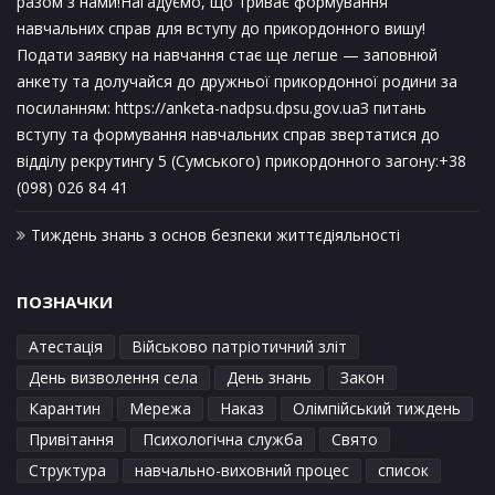
разом з нами!Нагадуємо, що триває формування
навчальних справ для вступу до прикордонного вишу!
Подати заявку на навчання стає ще легше — заповнюй
анкету та долучайся до дружньої прикордонної родини за
посиланням: https://anketa-nadpsu.dpsu.gov.uaЗ питань
вступу та формування навчальних справ звертатися до
відділу рекрутингу 5 (Сумського) прикордонного загону:+38
(098) 026 84 41
Тиждень знань з основ безпеки життєдіяльності
ПОЗНАЧКИ
Атестація
Військово патріотичний зліт
День визволення села
День знань
Закон
Карантин
Мережа
Наказ
Олімпійський тиждень
Привітання
Психологічна служба
Свято
Структура
навчально-виховний процес
список