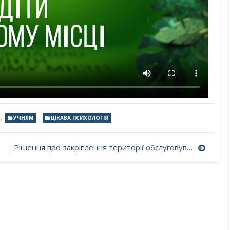
,
,
УЧНЯМ
ЦІКАВА ПСИХОЛОГІЯ
Рішення про закріплення території обслуговування за закладами освіти Бочечківської сільської ради на 2023/2024 навчальнийрік у новій редакції