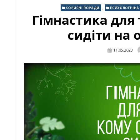
,
КОРИСНІ ПОРАДИ
ПСИХОЛОГІЧНА
Гімнастика для 
сидіти на 
Posted
11.05.2023
On