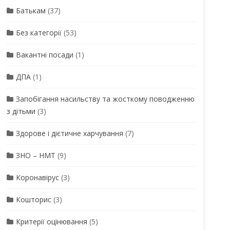
Батькам
(37)
Без категорії
(53)
Вакантні посади
(1)
ДПА
(1)
Запобігання насильству та жосткому поводженню
з дітьми
(3)
Здорове і дієтичне харчування
(7)
ЗНО – НМТ
(9)
Коронавірус
(3)
Кошторис
(3)
Критерії оцінювання
(5)