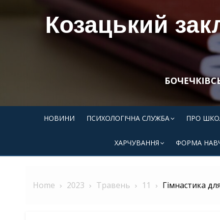
Skip
Козацький закл
to
content
БОЧЕЧКІВС
НОВИНИ
ПСИХОЛОГІЧНА СЛУЖБА
ПРО ШКО
ХАРЧУВАННЯ
ФОРМА НАВ
Home
2023
Травень
11
Гімнастика для