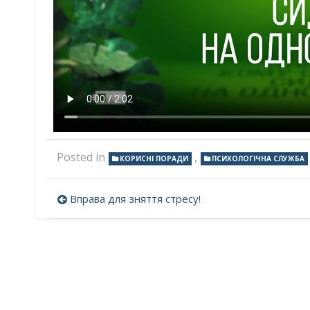
Posted in
,
КОРИСНІ ПОРАДИ
ПСИХОЛОГІЧНА СЛУЖБА
Навігація
Вправа для зняття стресу!
записів