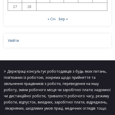
27
28
« Січ
Бер »
Увійти
Держпраці консультує роботодавців з будь яких питань,
пов’язаних із роботою, зокрема щодо прийняття та
звільнення працівників з роботи, переведення на іншу
роботу, зміни робочого місця чи заробітної плати; надомної
чи дистанційної роботи, тривалості робочого часу, режиму
роботи, відпусток, вихідних, заробітної плати, відряджень,
лікарняних, шкідливих умов праці, медичних оглядів тощо.