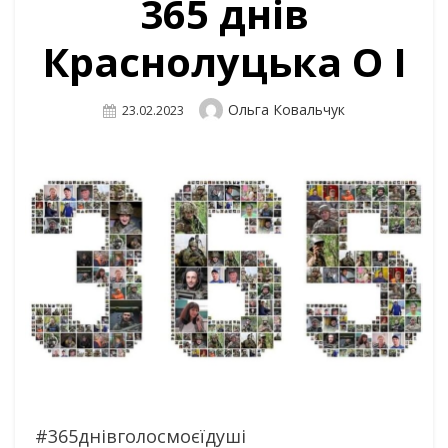
365 днів
Краснолуцька О І
Author
Ольга Ковальчук
Posted
23.02.2023
On
#365днівголосмоєїдуші