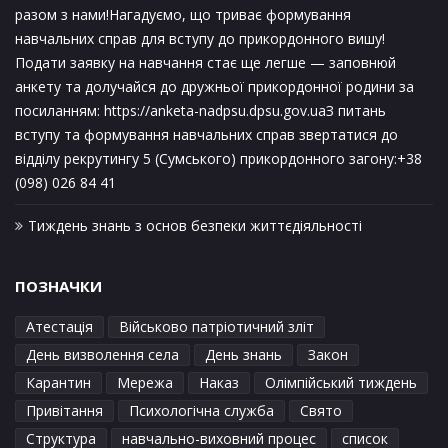
разом з нами!Нагадуємо, що триває формування
навчальних справ для вступу до прикордонного вишу!
Подати заявку на навчання стає ще легше — заповнюй
анкету та долучайся до дружньої прикордонної родини за
посиланням: https://anketa-nadpsu.dpsu.gov.uaЗ питань
вступу та формування навчальних справ звертатися до
відділу рекрутингу 5 (Сумського) прикордонного загону:+38
(098) 026 84 41
Тиждень знань з основ безпеки життєдіяльності
ПОЗНАЧКИ
Атестація
Військово патріотичний зліт
День визволення села
День знань
Закон
Карантин
Мережа
Наказ
Олімпійський тиждень
Привітання
Психологічна служба
Свято
Структура
навчально-виховний процес
список