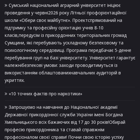
Сумський національний аграрний університет ініціює
проведення у червні2026 року Літньої профорієнтаційної
школи «Обери своє майбутнє». Проектспрямований на
підтримку та професійну орієнтацію учнів 8-10
класів,передусім із прикордонних територіальних громад
Сумщини, які перебувають ускладному безпековому та
психологічному середовищі. Програма передбачає 5-денне
перебування груп на базі університету. Університет гарантує
належнібезпекові умови: заходи проводитимуться із
використанням облаштованихнавчальних аудиторій в
укриттях.
«10 точних фактів про наркотики»
Запрошуємо на навчання до Національної академії
Державної прикордонної служби України імені Богдана
Хмельницького всіх бажаючих від 17 до 30 років!Обирай
професію прикордонника та ставай справжнім
професіоналом своєї справи! Почни свою історію успіху