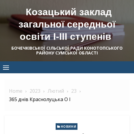
Skip
Козацький заклад
to
content
загальної середньої
освіти І-ІІІ ступенів
БОЧЕЧКІВСЬКОЇ СІЛЬСЬКОЇ РАДИ КОНОТОПСЬКОГО
РАЙОНУ СУМСЬКОЇ ОБЛАСТІ
Home
2023
Лютий
23
365 днів Краснолуцька О І
НОВИНИ