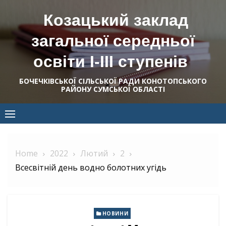
Skip
Козацький заклад
to
content
загальної середньої
освіти І-ІІІ ступенів
БОЧЕЧКІВСЬКОЇ СІЛЬСЬКОЇ РАДИ КОНОТОПСЬКОГО
РАЙОНУ СУМСЬКОЇ ОБЛАСТІ
Home
2022
Лютий
2
Всесвітній день водно болотних угідь
НОВИНИ