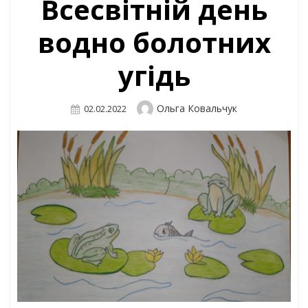
Всесвітній день
водно болотних
угідь
Author
Ольга Ковальчук
Posted
02.02.2022
On