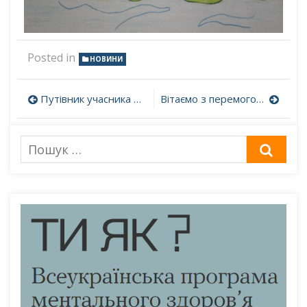
Posted in
НОВИНИ
Навігація
Путівник учасника ЗНО-2022
Вітаємо з перемогою!
записів
Пошук
ШУК
для: