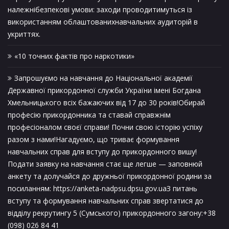
належнібезпекові умови: заходи проводитимуться із
використанням облаштованихнавчальних аудиторій в
укриттях.
«10 точних фактів про наркотики»
Запрошуємо на навчання до Національної академії
Державної прикордонної служби України імені Богдана
Хмельницького всіх бажаючих від 17 до 30 років!Обирай
професію прикордонника та ставай справжнім
професіоналом своєї справи! Почни свою історію успіху
разом з нами!Нагадуємо, що триває формування
навчальних справ для вступу до прикордонного вишу!
Подати заявку на навчання стає ще легше — заповнюй
анкету та долучайся до дружньої прикордонної родини за
посиланням: https://anketa-nadpsu.dpsu.gov.uaЗ питань
вступу та формування навчальних справ звертатися до
відділу рекрутингу 5 (Сумського) прикордонного загону:+38
(098) 026 84 41