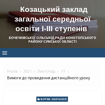
Skip
Козацький заклад
to
content
загальної середньої
освіти І-ІІІ ступенів
БОЧЕЧКІВСЬКОЇ СІЛЬСЬКОЇ РАДИ КОНОТОПСЬКОГО
РАЙОНУ СУМСЬКОЇ ОБЛАСТІ
Home
2021
Листопад
11
Вимоги до проведення дистанційного уроку
ФОРМА НАВЧАННЯ