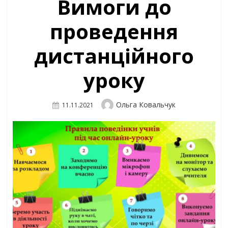
Вимоги до
проведення
дистанційного
уроку
Author
Ольга Ковальчук
Posted
11.11.2021
On