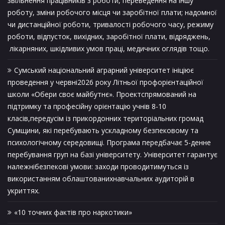
звільнення працівників з роботи, переведення на іншу
роботу, зміни робочого місця чи заробітної плати; надомної
чи дистанційної роботи, тривалості робочого часу, режиму
роботи, відпусток, вихідних, заробітної плати, відряджень,
лікарняних, шкідливих умов праці, медичних оглядів тощо.
Сумський національний аграрний університет ініціює
проведення у червні2026 року Літньої профорієнтаційної
школи «Обери своє майбутнє». Проектспрямований на
підтримку та професійну орієнтацію учнів 8-10
класів,передусім із прикордонних територіальних громад
Сумщини, які перебувають ускладному безпековому та
психологічному середовищі. Програма передбачає 5-денне
перебування груп на базі університету. Університет гарантує
належнібезпекові умови: заходи проводитимуться із
використанням облаштованихнавчальних аудиторій в
укриттях.
«10 точних фактів про наркотики»