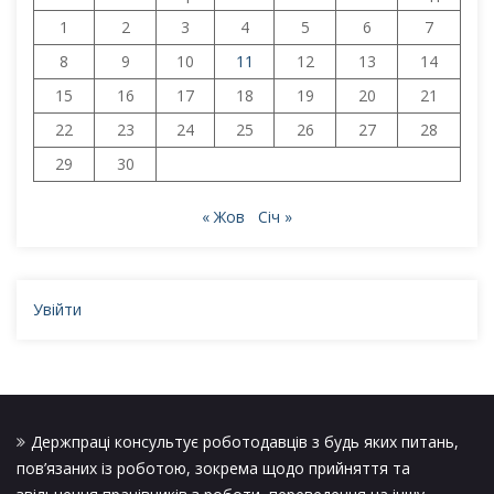
1
2
3
4
5
6
7
8
9
10
11
12
13
14
15
16
17
18
19
20
21
22
23
24
25
26
27
28
29
30
« Жов
Січ »
Увійти
Держпраці консультує роботодавців з будь яких питань,
пов’язаних із роботою, зокрема щодо прийняття та