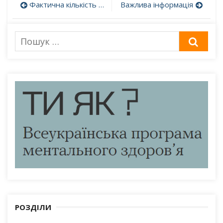
Навігація
Фактична кількість осіб, які здобувають освіту у 2021-2022 навчальному році
Важлива інформація
записів
Пошук
ШУК
для:
РОЗДІЛИ