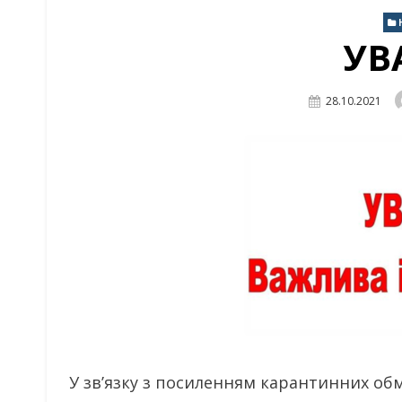
УВА
Posted
28.10.2021
On
У зв’язку з посиленням карантинних обме