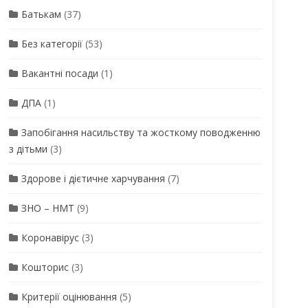
Батькам
(37)
Без категорії
(53)
Вакантні посади
(1)
ДПА
(1)
Запобігання насильству та жосткому поводженню
з дітьми
(3)
Здорове і дієтичне харчування
(7)
ЗНО – НМТ
(9)
Коронавірус
(3)
Кошторис
(3)
Критерії оцінювання
(5)