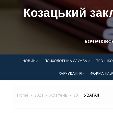
Skip
Козацький закл
to
content
БОЧЕЧКІВС
НОВИНИ
ПСИХОЛОГІЧНА СЛУЖБА
ПРО ШКО
ХАРЧУВАННЯ
ФОРМА НАВ
Home
2021
Жовтень
28
УВАГА!!!