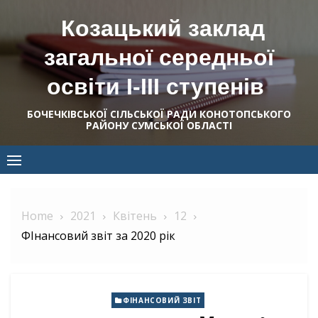
Skip
Козацький заклад
to
content
загальної середньої
освіти І-ІІІ ступенів
БОЧЕЧКІВСЬКОЇ СІЛЬСЬКОЇ РАДИ КОНОТОПСЬКОГО
РАЙОНУ СУМСЬКОЇ ОБЛАСТІ
Home
2021
Квітень
12
ФІнансовий звіт за 2020 рік
ФІНАНСОВИЙ ЗВІТ