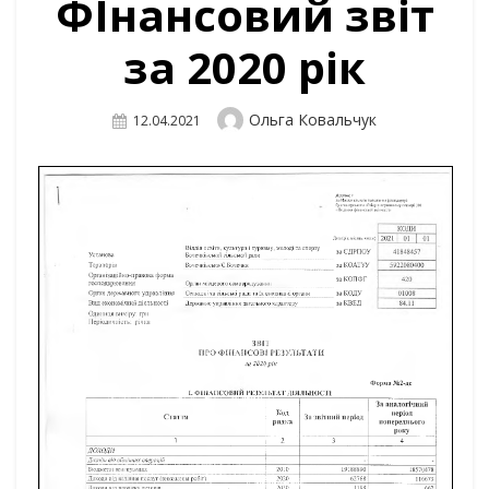
ФІнансовий звіт
за 2020 рік
Author
Ольга Ковальчук
Posted
12.04.2021
On