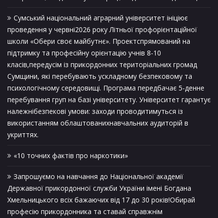
Сумський національний аграрний університет ініціює
проведення у червні2026 року Літньої профорієнтаційної
школи «Обери своє майбутнє». Проектспрямований на
підтримку та професійну орієнтацію учнів 8-10
класів,передусім із прикордонних територіальних громад
Сумщини, які перебувають ускладному безпековому та
психологічному середовищі. Програма передбачає 5-денне
перебування груп на базі університету. Університет гарантує
належнібезпекові умови: заходи проводитимуться із
використанням облаштованихнавчальних аудиторій в
укриттях.
«10 точних фактів про наркотики»
Запрошуємо на навчання до Національної академії
Державної прикордонної служби України імені Богдана
Хмельницького всіх бажаючих від 17 до 30 років!Обирай
професію прикордонника та ставай справжнім