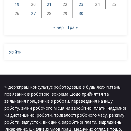
19
20
21
22
23
24
25
26
27
28
29
30
« Бер
Тра »
Увійти
Держпраці консультує роботодавців з будь яких питань,
пов’язаних із роботою, зокрема щодо прийняття та
звільнення працівників з роботи, переведення на іншу
роботу, зміни робочого місця чи заробітної плати; надомної
чи дистанційної роботи, тривалості робочого часу, режиму
роботи, відпусток, вихідних, заробітної плати, відряджень,
лікарняних, шкідливих умов праці, медичних оглядів тощо.