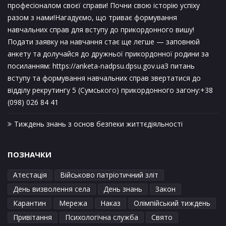
професіоналом своєї справи! Почни свою історію успіху
разом з нами!Нагадуємо, що триває формування
навчальних справ для вступу до прикордонного вишу!
Подати заявку на навчання стає ще легше — заповнюй
анкету та долучайся до дружньої прикордонної родини за
посиланням: https://anketa-nadpsu.dpsu.gov.uaЗ питань
вступу та формування навчальних справ звертатися до
відділу рекрутингу 5 (Сумського) прикордонного загону:+38
(098) 026 84 41
Тиждень знань з основ безпеки життєдіяльності
ПОЗНАЧКИ
Атестація
Військово патріотичний зліт
День визволення села
День знань
Закон
Карантин
Мережа
Наказ
Олімпійський тиждень
Привітання
Психологічна служба
Свято