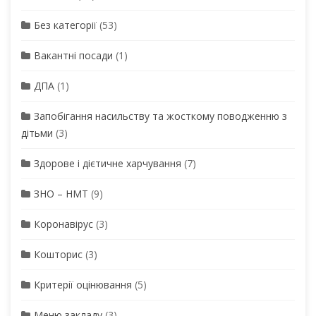
Без категорії
(53)
Вакантні посади
(1)
ДПА
(1)
Запобігання насильству та жосткому поводженню з
дітьми
(3)
Здорове і дієтичне харчування
(7)
ЗНО – НМТ
(9)
Коронавірус
(3)
Кошторис
(3)
Критерії оцінювання
(5)
Меню закладу
(3)