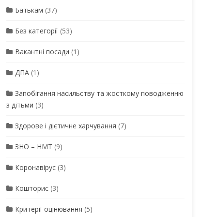
Батькам
(37)
Без категорії
(53)
Вакантні посади
(1)
ДПА
(1)
Запобігання насильству та жосткому поводженню
з дітьми
(3)
Здорове і дієтичне харчування
(7)
ЗНО – НМТ
(9)
Коронавірус
(3)
Кошторис
(3)
Критерії оцінювання
(5)