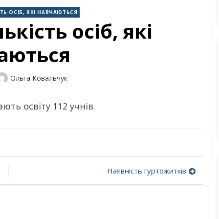
ТЬ ОСІБ, ЯКІ НАВЧАЮТЬСЯ
кість осіб, які
аються
Author
Ольга Ковальчук
ють освіту 112 учнів.
Наявність гуртожитків