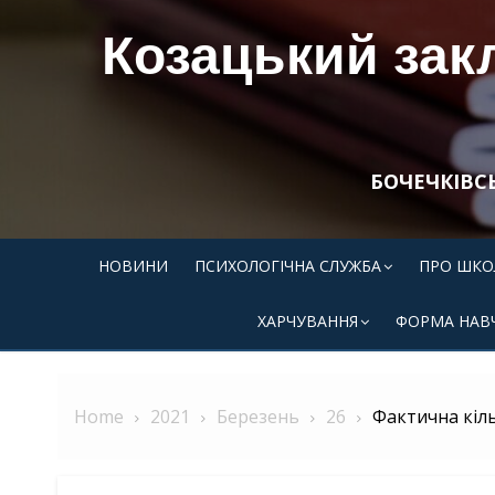
Skip
Козацький закл
to
content
БОЧЕЧКІВС
НОВИНИ
ПСИХОЛОГІЧНА СЛУЖБА
ПРО ШКО
ХАРЧУВАННЯ
ФОРМА НАВ
Home
2021
Березень
26
Фактична кіль