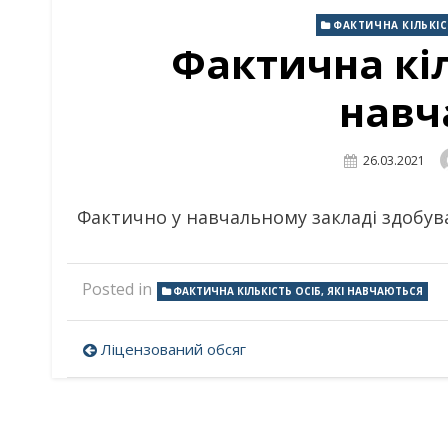
ФАКТИЧНА КІЛЬКІС
Фактична кіль
навч
Posted
26.03.2021
On
Фактично у навчальному закладі здобува
Posted in
ФАКТИЧНА КІЛЬКІСТЬ ОСІБ, ЯКІ НАВЧАЮТЬСЯ
Навігація
Ліцензований обсяг
записів