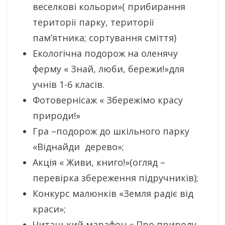
веселкові кольори»( прибирання
території парку, території
пам’ятника; сортування сміття)
Екологічна подорож на оленячу
ферму « Знай, люби, бережи!»для
учнів 1-6 класів.
Фотовернісаж « Збережімо красу
природи!»
Гра –подорож до шкільного парку
«Віднайди дерево»;
Акція « Живи, книго!»(огляд –
перевірка збереження підручників);
Конкурс малюнків «Земля радіє від
краси»;
Читацький марафон « Про природу