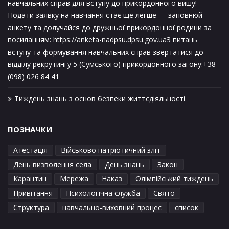
навчальних справ для вступу до прикордонного вишу!
Подати заявку на навчання стає ще легше — заповнюй
анкету та долучайся до дружньої прикордонної родини за
посиланням: https://anketa-nadpsu.dpsu.gov.uaЗ питань
вступу та формування навчальних справ звертатися до
відділу рекрутингу 5 (Сумського) прикордонного загону:+38
(098) 026 84 41
Тиждень знань з основ безпеки життєдіяльності
ПОЗНАЧКИ
Атестація
Військово патріотичний зліт
День визволення села
День знань
Закон
Карантин
Мережа
Наказ
Олімпійський тиждень
Привітання
Психологічна служба
Свято
Структура
навчально-виховний процес
список