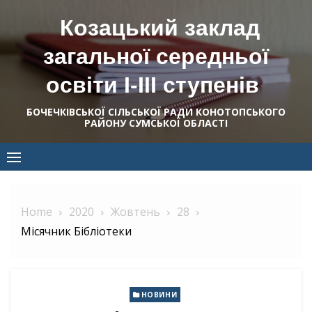
Skip
Козацький заклад
to
content
загальної середньої
освіти І-ІІІ ступенів
БОЧЕЧКІВСЬКОЇ СІЛЬСЬКОЇ РАДИ КОНОТОПСЬКОГО
РАЙОНУ СУМСЬКОЇ ОБЛАСТІ
Home
2020
Жовтень
28
Місячник Бібліотеки
НОВИНИ