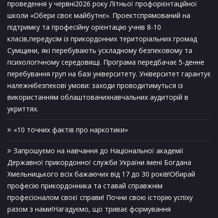
проведення у червні2026 року Літньої профорієнтаційної
школи «Обери своє майбутнє». Проектспрямований на
підтримку та професійну орієнтацію учнів 8-10
класів,передусім із прикордонних територіальних громад
Сумщини, які перебувають ускладному безпековому та
психологічному середовищі. Програма передбачає 5-денне
перебування груп на базі університету. Університет гарантує
належнібезпекові умови: заходи проводитимуться із
використанням облаштованихнавчальних аудиторій в
укриттях.
«10 точних фактів про наркотики»
Запрошуємо на навчання до Національної академії
Державної прикордонної служби України імені Богдана
Хмельницького всіх бажаючих від 17 до 30 років!Обирай
професію прикордонника та ставай справжнім
професіоналом своєї справи! Почни свою історію успіху
разом з нами!Нагадуємо, що триває формування