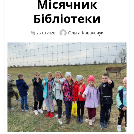
Місячник
Бібліотеки
Author
Ольга Ковальчук
Posted
28.10.2020
On