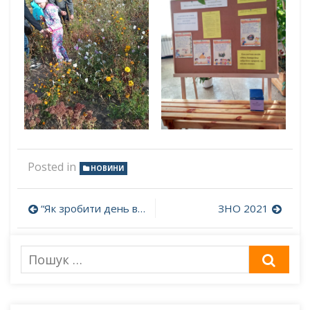
Posted in
НОВИНИ
Навігація
“Як зробити день веселим…”
ЗНО 2021
записів
Пошук
ШУК
для: