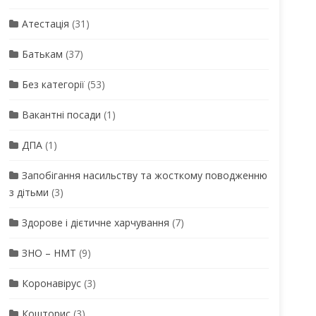
Атестація
(31)
Батькам
(37)
Без категорії
(53)
Вакантні посади
(1)
ДПА
(1)
Запобігання насильству та жосткому поводженню
з дітьми
(3)
Здорове і дієтичне харчування
(7)
ЗНО – НМТ
(9)
Коронавірус
(3)
Кошторис
(3)