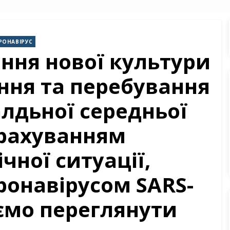
РОНАВІРУС
ння нової культури
ння та перебування
алдьної середньої
урахуванням
чної ситуації,
ронавірусом SARS-
ємо переглянути