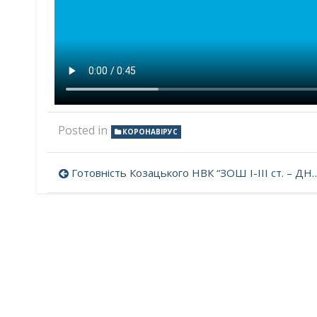
Posted in
КОРОНАВІРУС
Навігація
Готовність Козацького НВК “ЗОШ І-ІІІ ст. – ДНЗ” до початку нового 2020-2021 навчального року
записів