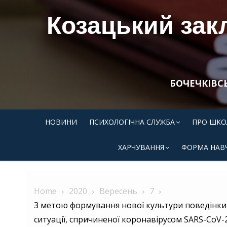
Skip
Козацький закл
to
content
БОЧЕЧКІВС
НОВИНИ
ПСИХОЛОГІЧНА СЛУЖБА
ПРО ШКО
ХАРЧУВАННЯ
ФОРМА НАВ
Home
2020
Вересень
7
З метою формування нової культури поведінки, 
ситуації, спричиненої коронавірусом SARS-CoV