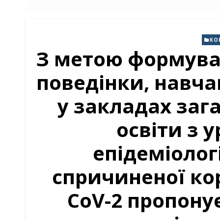
КО
З метою формува
поведінки, навча
у закладах заг
освіти з 
епідеміологі
спричиненої ко
CoV-2 пропону