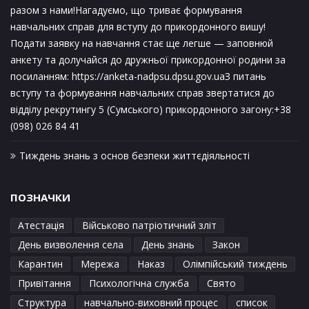
разом з нами!Нагадуємо, що триває формування
навчальних справ для вступу до прикордонного вишу!
Подати заявку на навчання стає ще легше — заповнюй
анкету та долучайся до дружньої прикордонної родини за
посиланням: https://anketa-nadpsu.dpsu.gov.uaЗ питань
вступу та формування навчальних справ звертатися до
відділу рекрутингу 5 (Сумського) прикордонного загону:+38
(098) 026 84 41
Тиждень знань з основ безпеки життєдіяльності
ПОЗНАЧКИ
Атестація
Військово патріотичний зліт
День визволення села
День знань
Закон
Карантин
Мережа
Наказ
Олімпійський тиждень
Привітання
Психологічна служба
Свято
Структура
навчально-виховний процес
список