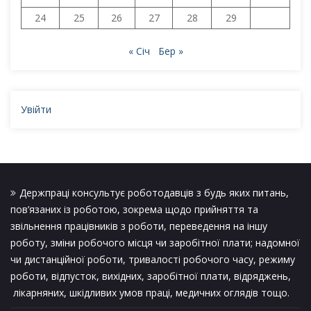
24
25
26
27
28
29
« Січ
Бер »
Увійти
Держпраці консультує роботодавців з будь яких питань,
пов’язаних із роботою, зокрема щодо прийняття та
звільнення працівників з роботи, переведення на іншу
роботу, зміни робочого місця чи заробітної плати; надомної
чи дистанційної роботи, тривалості робочого часу, режиму
роботи, відпусток, вихідних, заробітної плати, відряджень,
лікарняних, шкідливих умов праці, медичних оглядів тощо.