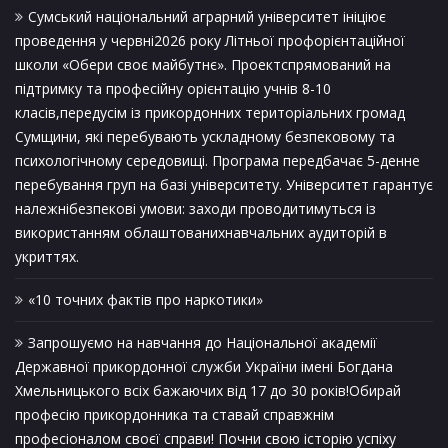
Сумський національний аграрний університет ініціює
проведення у червні2026 року Літньої профорієнтаційної
школи «Обери своє майбутнє». Проектспрямований на
підтримку та професійну орієнтацію учнів 8-10
класів,передусім із прикордонних територіальних громад
Сумщини, які перебувають ускладному безпековому та
психологічному середовищі. Програма передбачає 5-денне
перебування груп на базі університету. Університет гарантує
належнібезпекові умови: заходи проводитимуться із
використанням облаштованихнавчальних аудиторій в
укриттях.
«10 точних фактів про наркотики»
Запрошуємо на навчання до Національної академії
Державної прикордонної служби України імені Богдана
Хмельницького всіх бажаючих від 17 до 30 років!Обирай
професію прикордонника та ставай справжнім
професіоналом своєї справи! Почни свою історію успіху