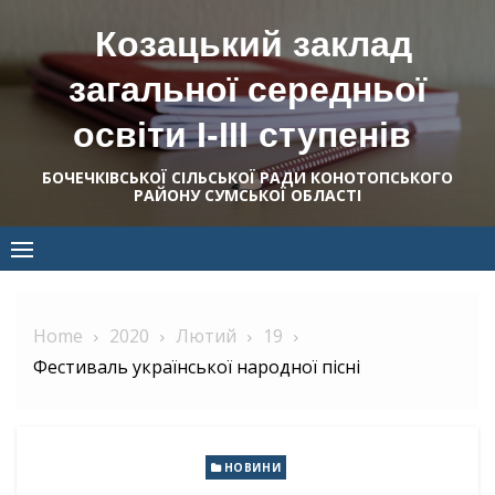
Skip
Козацький заклад
to
content
загальної середньої
освіти І-ІІІ ступенів
БОЧЕЧКІВСЬКОЇ СІЛЬСЬКОЇ РАДИ КОНОТОПСЬКОГО
РАЙОНУ СУМСЬКОЇ ОБЛАСТІ
Home
2020
Лютий
19
Фестиваль української народної пісні
НОВИНИ