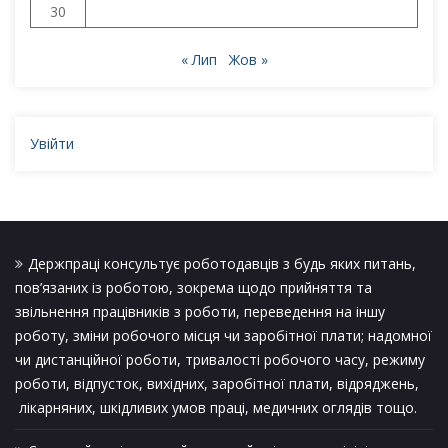
30
« Лип
Жов »
Увійти
Держпраці консультує роботодавців з будь яких питань,
пов’язаних із роботою, зокрема щодо прийняття та
звільнення працівників з роботи, переведення на іншу
роботу, зміни робочого місця чи заробітної плати; надомної
чи дистанційної роботи, тривалості робочого часу, режиму
роботи, відпусток, вихідних, заробітної плати, відряджень,
лікарняних, шкідливих умов праці, медичних оглядів тощо.