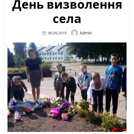
День визволення
села
Author
Admin
Posted
06.09.2019
On