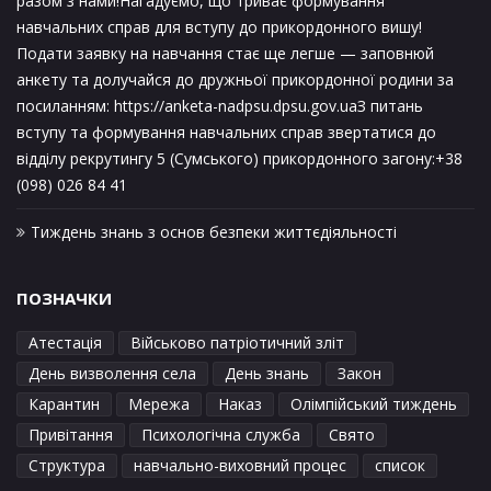
разом з нами!Нагадуємо, що триває формування
навчальних справ для вступу до прикордонного вишу!
Подати заявку на навчання стає ще легше — заповнюй
анкету та долучайся до дружньої прикордонної родини за
посиланням: https://anketa-nadpsu.dpsu.gov.uaЗ питань
вступу та формування навчальних справ звертатися до
відділу рекрутингу 5 (Сумського) прикордонного загону:+38
(098) 026 84 41
Тиждень знань з основ безпеки життєдіяльності
ПОЗНАЧКИ
Атестація
Військово патріотичний зліт
День визволення села
День знань
Закон
Карантин
Мережа
Наказ
Олімпійський тиждень
Привітання
Психологічна служба
Свято
Структура
навчально-виховний процес
список