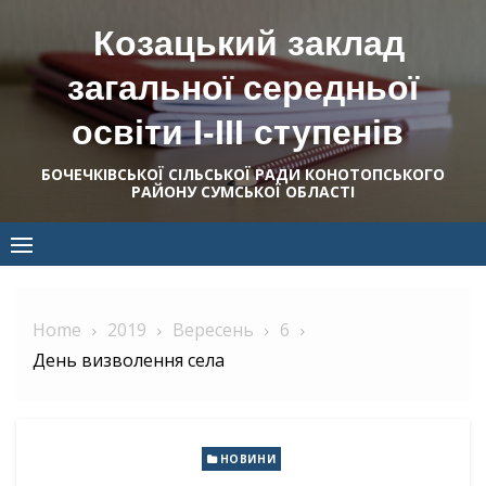
Skip
Козацький заклад
to
content
загальної середньої
освіти І-ІІІ ступенів
БОЧЕЧКІВСЬКОЇ СІЛЬСЬКОЇ РАДИ КОНОТОПСЬКОГО
РАЙОНУ СУМСЬКОЇ ОБЛАСТІ
Home
2019
Вересень
6
День визволення села
НОВИНИ