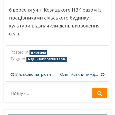
6 вересня учні Козацького НВК разом із
працівниками сільського будинку
культури відзначили день визволення
села.
Posted in
НОВИНИ
Tagged
ДЕНЬ ВИЗВОЛЕННЯ СЕЛА
Навігація
Військово-патріотичний зліт
Олімпійський тиждень
записів
Пошук
ШУК
для: