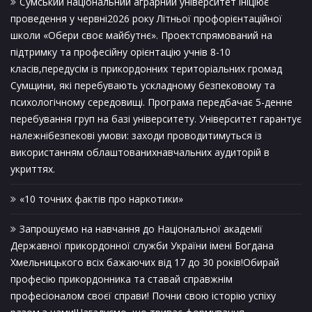
Сумський національний аграрний університет ініціює
проведення у червні2026 року Літньої профорієнтаційної
школи «Обери своє майбутнє». Проектспрямований на
підтримку та професійну орієнтацію учнів 8-10
класів,передусім із прикордонних територіальних громад
Сумщини, які перебувають ускладному безпековому та
психологічному середовищі. Програма передбачає 5-денне
перебування груп на базі університету. Університет гарантує
належнібезпекові умови: заходи проводитимуться із
використанням облаштованихнавчальних аудиторій в
укриттях.
«10 точних фактів про наркотики»
Запрошуємо на навчання до Національної академії
Державної прикордонної служби України імені Богдана
Хмельницького всіх бажаючих від 17 до 30 років!Обирай
професію прикордонника та ставай справжнім
професіоналом своєї справи! Почни свою історію успіху