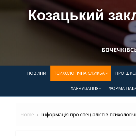
Skip
Козацький закл
to
content
БОЧЕЧКІВС
НОВИНИ
ПСИХОЛОГІЧНА СЛУЖБА
ПРО ШКО
ХАРЧУВАННЯ
ФОРМА НАВ
Home
Інформація про спеціалістів психологіч