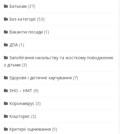
Батькам
(37)
Без категорії
(53)
Вакантні посади
(1)
ДПА
(1)
Запобігання насильству та жосткому поводженню
з дітьми
(3)
Здорове і дієтичне харчування
(7)
ЗНО – НМТ
(9)
Коронавірус
(3)
Кошторис
(3)
Критерії оцінювання
(5)