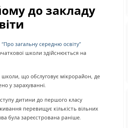
ому до закладу
віти
 “Про загальну середню освіту”
очаткової школи здійснюється на
у школи, що обслуговує мікрорайон, де
но у зарахуванні.
вступу дитини до першого класу
живання перевищує кількість вільних
ява була зареєстрована раніше.