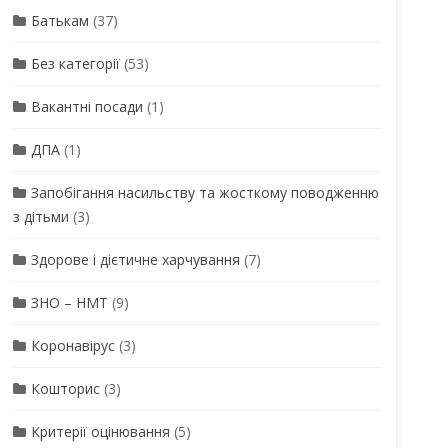
Батькам
(37)
Без категорії
(53)
Вакантні посади
(1)
ДПА
(1)
Запобігання насильству та жосткому поводженню
з дітьми
(3)
Здорове і дієтичне харчування
(7)
ЗНО – НМТ
(9)
Коронавірус
(3)
Кошторис
(3)
Критерії оцінювання
(5)