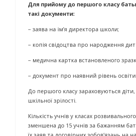
Для прийому до першого класу батьк
такі документи:
– заява на ім’я директора школи;
– копія свідоцтва про народження дит
– медична картка встановленого зразк
– документ про наявний рівень освіти (
До першого класу зараховуються діти, 
шкільної зрілості.
Кількість учнів у класах розвивально
зменшена до 15 учнів за бажанням батьк
їх заяв та договірних зобов’язань на 