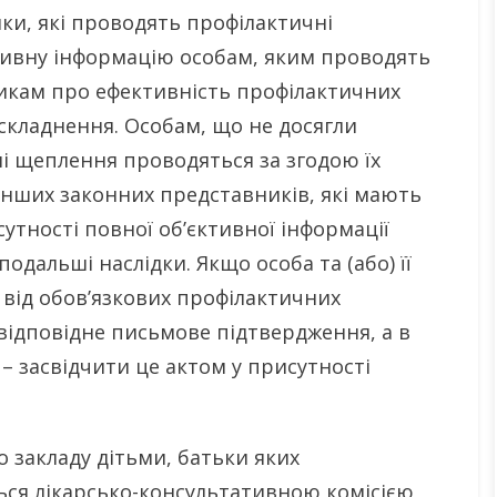
ки, які проводять профілактичні
ктивну інформацію особам, яким проводять
икам про ефективність профілактичних
складнення. Особам, що не досягли
ні щеплення проводяться за згодою їх
інших законних представників, які мають
утності повної об’єктивної інформації
одальші наслідки. Якщо особа та (або) її
від обов’язкових профілактичних
 відповідне письмове підтвердження, а в
– засвідчити це актом у присутності
 закладу дітьми, батьки яких
ься лікарсько-консультативною комісією