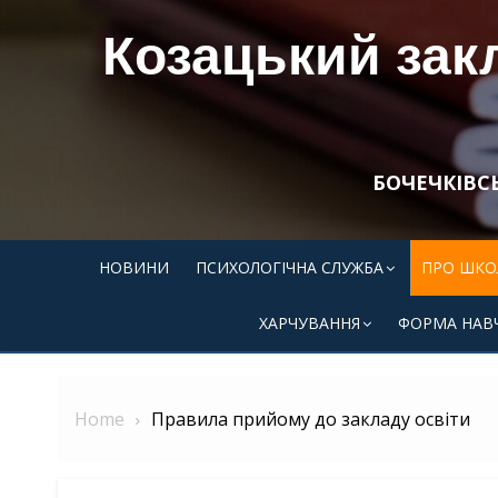
Skip
Козацький закл
to
content
БОЧЕЧКІВС
НОВИНИ
ПСИХОЛОГІЧНА СЛУЖБА
ПРО ШКО
ХАРЧУВАННЯ
ФОРМА НАВ
Home
Правила прийому до закладу освіти