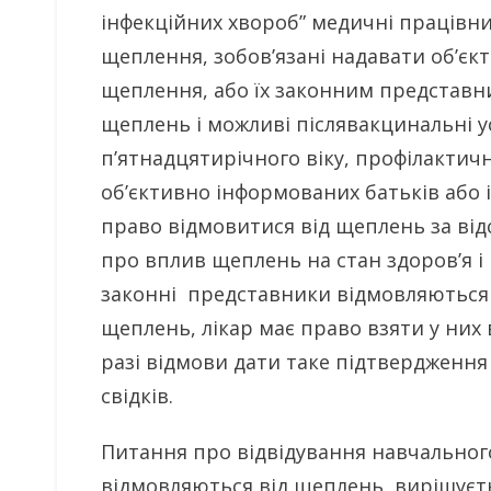
інфекційних хвороб” медичні працівни
щеплення, зобов’язані надавати об’є
щеплення, або їх законним представн
щеплень і можливі післявакцинальні у
п’ятнадцятирічного віку, профілактич
об’єктивно інформованих батьків або 
право відмовитися від щеплень за відс
про вплив щеплень на стан здоров’я і п
законні представники відмовляються 
щеплень, лікар має право взяти у них
разі відмови дати таке підтвердження 
свідків.
Питання про відвідування навчального
відмовляються від щеплень, вирішуєт