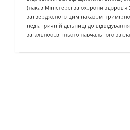
(наказ Міністерства охорони здоров’я У
затвердженого цим наказом примірног
педіатричній дільниці до відвідуванн
загальноосвітнього навчального заклад