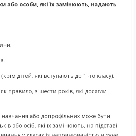
и або особи, які їх замінюють, надають
ини;
а.
крім дітей, які вступають до 1 -го класу).
як правило, з шести років, які досягли
го навчання або допрофільних може бути
ів або осіб, які їх замінюють, на підставі
навчання у класах із наповнюваністю нижче